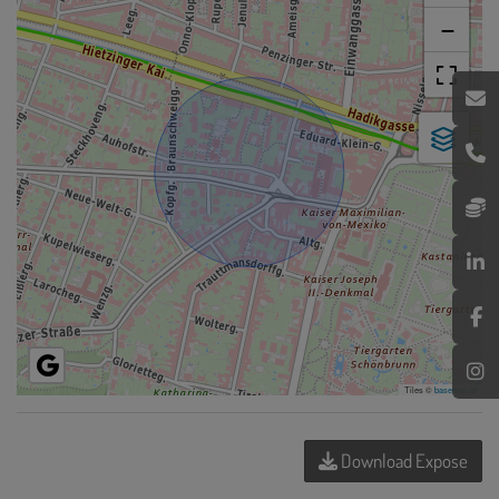
−
Tiles ©
basemap.at
Download Expose