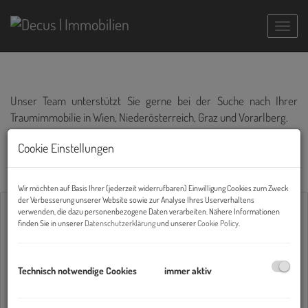
Navig
Unser Team unterstützt Sie gerne bei der Suche nach Ihrer
Traumimmobilie in Wien, Niederösterreich, Graz und Vorarlberg.
Sind Sie auf der Suche nach einem Büro in Wien? Unser gesamtes
Cookie Einstellungen
Angebot finden Sie im Menüpunkt "Büro und Gewerbe" oder auf
www.büro.at
!
Wir möchten auf Basis Ihrer (jederzeit widerrufbaren) Einwilligung Cookies zum Zweck
der Verbesserung unserer Website sowie zur Analyse Ihres Userverhaltens
verwenden, die dazu personenbezogene Daten verarbeiten. Nähere Informationen
Alle
Wohnen
Gewerbe
Anlage
finden Sie in unserer
Datenschutzerklärung
und unserer
Cookie Policy
.
Vermarktungsart
Technisch notwendige Cookies
immer aktiv
Alle
Miete
Kauf
Objektart