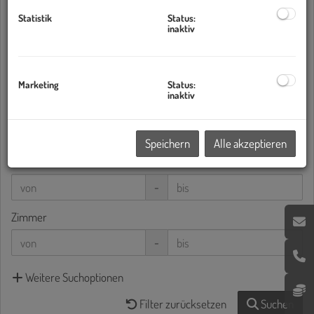
Statistik
Status:
Wohnung
×
inaktiv
Bundesland
Marketing
Status:
inaktiv
Preis
-
Speichern
Alle akzeptieren
Wohnfläche (von/bis)
-
Zimmer
-
Weitere Suchoptionen
Filter zurücksetzen
Suchen