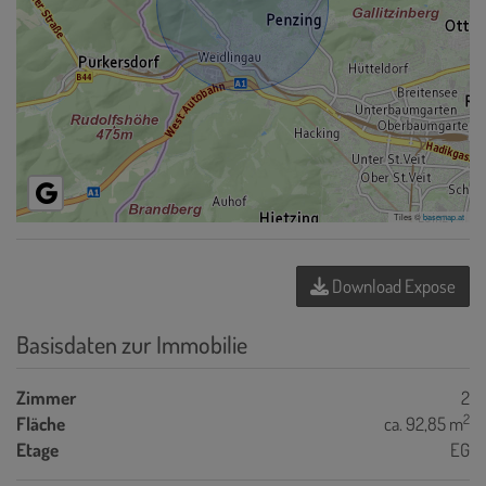
Tiles ©
basemap.at
Download Expose
Basisdaten zur Immobilie
Zimmer
2
2
Fläche
ca. 92,85 m
Etage
EG