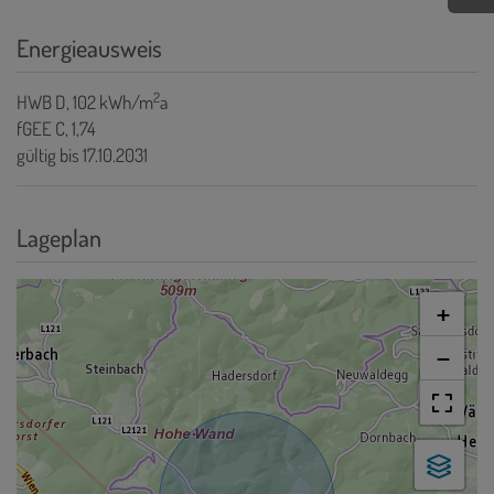
Energieausweis
2
HWB
D, 102 kWh/m
a
fGEE
C, 1,74
gültig bis
17.10.2031
Lageplan
+
−