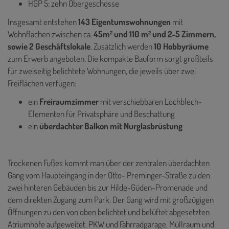
HGP 5: zehn Obergeschosse
Insgesamt entstehen
143 Eigentumswohnungen
mit
Wohnflächen zwischen ca.
45m² und 110 m² und 2-5 Zimmern,
sowie 2 Geschäftslokale
. Zusätzlich werden
10 Hobbyräume
zum Erwerb angeboten. Die kompakte Bauform sorgt großteils
für zweiseitig belichtete Wohnungen, die jeweils über zwei
Freiflächen verfügen:
ein
Freiraumzimmer
mit verschiebbaren Lochblech-
Elementen für Privatsphäre und Beschattung
ein
überdachter Balkon mit Nurglasbrüstung
Trockenen Fußes kommt man über der zentralen überdachten
Gang vom Haupteingang in der Otto- Preminger-Straße zu den
zwei hinteren Gebäuden bis zur Hilde-Güden-Promenade und
dem direkten Zugang zum Park. Der Gang wird mit großzügigen
Öffnungen zu den von oben belichtet und belüftet abgesetzten
Atriumhöfe aufgeweitet. PKW und Fahrradgarage, Müllraum und