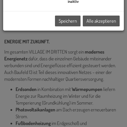
Wiens realisiert – darunter die Sanierung des historischen Palais
inaktiv
Epstein am Ring sowie die markanten TrIIIple Tower am
Donaukanal. Auch das VILLAGE IM DRITTEN reiht sich in diese
Speichern
Alle akzeptieren
Reihe innovativer Projekte ein.
ENERGIE MIT ZUKUNFT.
Im gesamten VILLAGE IM DRITTEN sorgt ein
modernes
Energienetz
dafür, dass die einzelnen Gebäude miteinander
verbunden sind und Energieflüsse effizient gesteuert werden.
Auch Baufeld 13 ist Teil dieses innovativen Netzes – einer der
modernsten Formen nachhaltiger Quartiersversorgung.
Erdsonden
in Kombination mit
Wärmepumpen
liefern
Energie zur
Raumheizung im Winter und für die
Temperierung (Grundkühlung) im Sommer.
Photovoltaikanlagen
am Dach erzeugen erneuerbaren
Strom.
Fußbodenheizung
im Erdgeschoß und