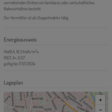
vermittelnden Dritten ein familiäres oder wirtschaftliches
Naheverhältnis besteht.
Der Vermittler ist als Doppelmakler tätig.
Energieausweis
2
HWB
A, 16.3 kWh/m
a
fGEE
A+, 0,57
gültig bis
17.07.2034
Lageplan
+
−