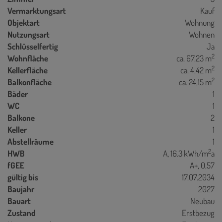
Vermarktungsart
Kauf
Objektart
Wohnung
Nutzungsart
Wohnen
Schlüsselfertig
Ja
2
Wohnfläche
ca. 67,23 m
2
Kellerfläche
ca. 4,42 m
2
Balkonfläche
ca. 24,15 m
Bäder
1
WC
1
Balkone
2
Keller
1
Abstellräume
1
2
HWB
A, 16.3 kWh/m
a
fGEE
A+, 0,57
gültig bis
17.07.2034
Baujahr
2027
Bauart
Neubau
Zustand
Erstbezug