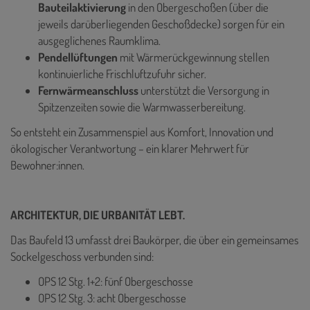
Bauteilaktivierung
in den Obergeschoßen (über die
jeweils darüberliegenden Geschoßdecke) sorgen für ein
ausgeglichenes Raumklima.
Pendellüftungen
mit Wärmerückgewinnung stellen
kontinuierliche Frischluftzufuhr sicher.
Fernwärmeanschluss
unterstützt die Versorgung in
Spitzenzeiten sowie die Warmwasserbereitung.
So entsteht ein Zusammenspiel aus Komfort, Innovation und
ökologischer Verantwortung – ein klarer Mehrwert für
Bewohner:innen.
ARCHITEKTUR, DIE URBANITÄT LEBT.
Das Baufeld 13 umfasst drei Baukörper, die über ein gemeinsames
Sockelgeschoss verbunden sind:
OPS 12 Stg. 1+2: fünf Obergeschosse
OPS 12 Stg. 3: acht Obergeschosse