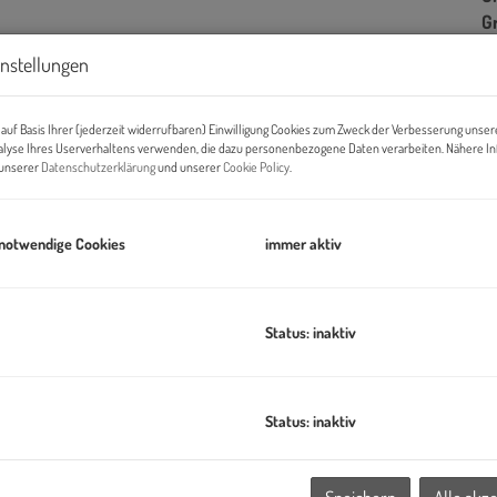
G
instellungen
B
auf Basis Ihrer (jederzeit widerrufbaren) Einwilligung Cookies zum Zweck der Verbesserung unser
alyse Ihres Userverhaltens verwenden, die dazu personenbezogene Daten verarbeiten. Nähere I
n unserer
Datenschutzerklärung
und unserer
Cookie Policy
.
Ob
Z
V
 notwendige Cookies
immer aktiv
O
N
Sc
Status: inaktiv
W
Ke
ILLAGE IM DRITTEN ein neues Stück Stadt –
eines der größten
B
tar entwickelt die ARE Austrian Real Estate gemeinsam mit der
B
Status: inaktiv
ahezu autofreies Quartier mit rund 2.000 Wohnungen, Büro-
W
chtungen und Nahversorgung.
B