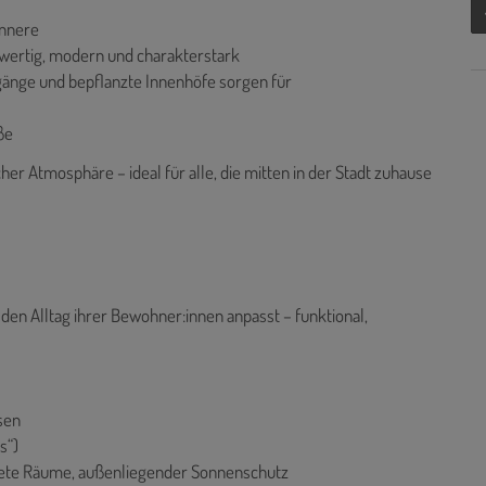
innere
wertig, modern und charakterstark
gänge und bepflanzte Innenhöfe sorgen für
ße
her Atmosphäre – ideal für alle, die mitten in der Stadt zuhause
n den Alltag ihrer Bewohner:innen anpasst – funktional,
sen
s“)
utete Räume, außenliegender Sonnenschutz