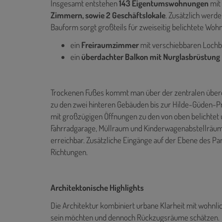
Insgesamt entstehen
143 Eigentumswohnungen
mit
Zimmern, sowie 2 Geschäftslokale
. Zusätzlich werd
Bauform sorgt großteils für zweiseitig belichtete Wohn
ein
Freiraumzimmer
mit verschiebbaren Lochb
ein
überdachter Balkon mit Nurglasbrüstung
Trockenen Fußes kommt man über der zentralen über
zu den zwei hinteren Gebäuden bis zur Hilde-Güden-
mit großzügigen Öffnungen zu den von oben belichtet
Fahrradgarage, Müllraum und Kinderwagenabstellräume
erreichbar. Zusätzliche Eingänge auf der Ebene des Pa
Richtungen.
Architektonische Highlights
Die Architektur kombiniert urbane Klarheit mit wohnlic
sein möchten und dennoch Rückzugsräume schätzen.