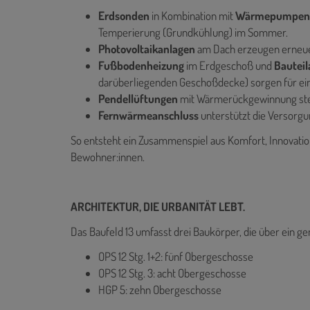
Erdsonden
in Kombination mit
Wärmepumpe
Temperierung (Grundkühlung) im Sommer.
Photovoltaikanlagen
am Dach erzeugen erneu
Fußbodenheizung
im Erdgeschoß und
Bauteil
darüberliegenden Geschoßdecke) sorgen für ei
Pendellüftungen
mit Wärmerückgewinnung stell
Fernwärmeanschluss
unterstützt die Versorg
So entsteht ein Zusammenspiel aus Komfort, Innovatio
Bewohner:innen.
ARCHITEKTUR, DIE URBANITÄT LEBT.
Das Baufeld 13 umfasst drei Baukörper, die über ein
OPS 12 Stg. 1+2: fünf Obergeschosse
OPS 12 Stg. 3: acht Obergeschosse
HGP 5: zehn Obergeschosse