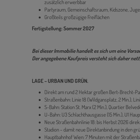
zusätzlich erwerbbar
Partyraum, Gemeinschaftsraum, Kidszone, Juge
Großteils großzügige Freiflächen
Fertigstellung: Sommer 2027
Bei dieser Immobilie handelt es sich um eine Vor
Der angegebene Kaufpreis versteht sich daher nett
LAGE – URBAN UND GRÜN.
Direkt am rund 2 Hektar großen Bert-Brecht-Pa
Straßenbahn: Linie 18 (Wildgansplatz, 2 Min.), Linie
S-Bahn: Station St. Marx (2 Min.), Quartier Belved
U-Bahn: U3 Schlachthausgasse (15 Min.), U1 Haup
Neue Straßenbahnlinie 18: bis Herbst 2026 dire
Stadion – damit neue Direktanbindung in den gr
Hauptbahnhof Wien: 7 Minuten mit der Straßen