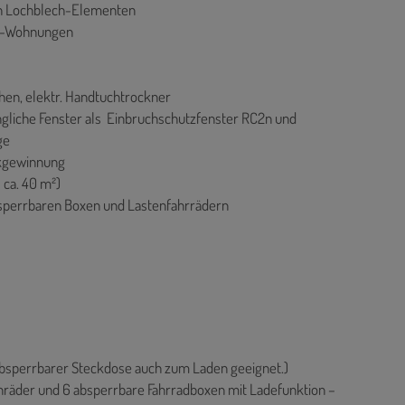
en Lochblech-Elementen
oß-Wohnungen
n, elektr. Handtuchtrockner
ngliche Fenster als Einbruchschutzfenster RC2n und
ge
kgewinnung
 ca. 40 m²)
absperrbaren Boxen und Lastenfahrrädern
 absperrbarer Steckdose auch zum Laden geeignet.)
tenräder und 6 absperrbare Fahrradboxen mit Ladefunktion –