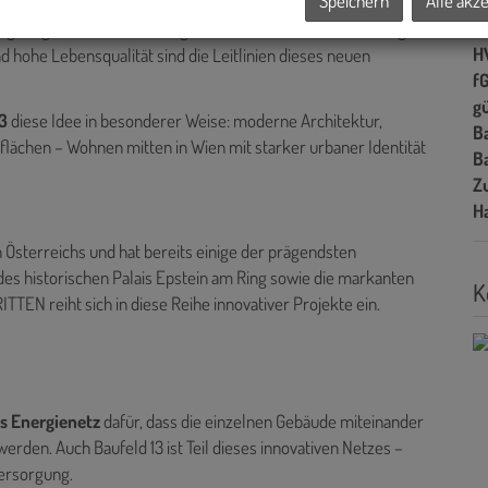
Speichern
Alle akz
Ke
echt-Park – eine Oase für Erholung, Begegnung und Spiel. Alle
A
ring-Angebote, Einkaufsmöglichkeiten und Gastronomie liegen
H
d hohe Lebensqualität sind die Leitlinien dieses neuen
f
gü
3
diese Idee in besonderer Weise: moderne Architektur,
B
lächen – Wohnen mitten in Wien mit starker urbaner Identität
B
Z
H
 Österreichs und hat bereits einige der prägendsten
 des historischen Palais Epstein am Ring sowie die markanten
K
TEN reiht sich in diese Reihe innovativer Projekte ein.
 Energienetz
dafür, dass die einzelnen Gebäude miteinander
erden. Auch Baufeld 13 ist Teil dieses innovativen Netzes –
ersorgung.