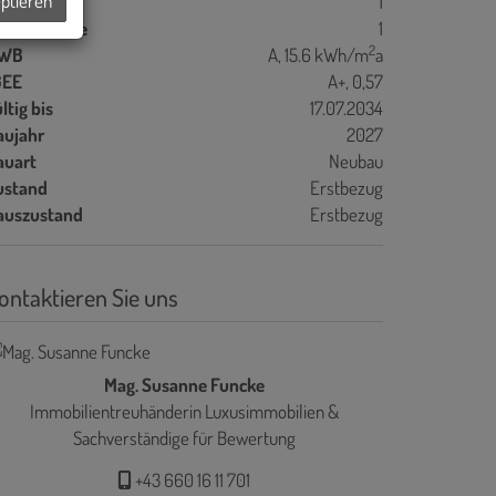
eptieren
ller
1
bstellräume
1
2
WB
A, 15.6 kWh/m
a
GEE
A+, 0,57
ltig bis
17.07.2034
aujahr
2027
auart
Neubau
ustand
Erstbezug
auszustand
Erstbezug
ontaktieren Sie uns
Mag. Susanne Funcke
Immobilientreuhänderin Luxusimmobilien &
Sachverständige für Bewertung
+43 660 16 11 701