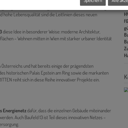
Speichern
Alle akz
Ke
echt-Park – eine Oase für Erholung, Begegnung und Spiel. Alle
A
ring-Angebote, Einkaufsmöglichkeiten und Gastronomie liegen
H
d hohe Lebensqualität sind die Leitlinien dieses neuen
f
gü
3
diese Idee in besonderer Weise: moderne Architektur,
B
lächen – Wohnen mitten in Wien mit starker urbaner Identität
B
Z
H
 Österreichs und hat bereits einige der prägendsten
 des historischen Palais Epstein am Ring sowie die markanten
K
TEN reiht sich in diese Reihe innovativer Projekte ein.
 Energienetz
dafür, dass die einzelnen Gebäude miteinander
erden. Auch Baufeld 13 ist Teil dieses innovativen Netzes –
ersorgung.