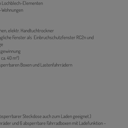
en Lochblech-Elementen
oß-Wohnungen
n, elektr. Handtuchtrockner
ngliche Fenster als Einbruchschutzfenster RC2n und
ge
kgewinnung
 ca. 40 m²)
absperrbaren Boxen und Lastenfahrrädern
 absperrbarer Steckdose auch zum Laden geeignet.)
tenräder und 6 absperrbare Fahrradboxen mit Ladefunktion –