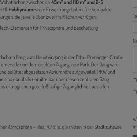
 Wohnflächen zwischen ca.
45m² und 110 m² und 2-5
en
10 Hobbyräume
zum Erwerb angeboten. Die kompakte
Te
ungen, die jeweils über zwei Freiflächen verfügen:
lech-Elementen für Privatsphäre und Beschattung
Na
dachten Gang vom Haupteingang in der Otto- Preminger-Straße
Promenade und dem direkten Zugang zum Park. Der Gang wird
 und belüftet abgesetzten Atriumhöfe aufgeweitet. PKW und
 sind ebenfalls unmittelbar über diesen zentralen Gang
rks ermöglichen gute fußläufige Zugänglichkeit aus allen
Wi
In
her Atmosphäre – ideal für alle, die mitten in der Stadt zuhause