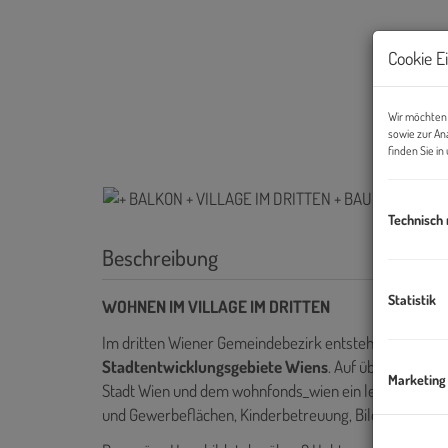
Cookie E
Wir möchten 
sowie zur An
finden Sie i
Technisch
Beschreibung
Statistik
WOHNEN IM VILLAGE IM DRITTEN
Im dritten Wiener Gemeindebezirk entsteht mit dem V
Stadtentwicklungsgebiete Wiens
. Auf über elf Hek
Marketing
Stadt Wien und dem wohnfonds_wien ein lebendiges, n
und Gewerbeflächen, Kinderbetreuung, Bildungseinri