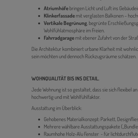
Atriumhöfe
bringen Licht und Luft ins Gebäude
Klinkerfassade
mit verglasten Balkonen – hoch
Vertikale Begrünung
, begrünte Erschließungs
Wohlfühlatmosphäre im Freien.
Fahrradgarage
mit ebener Zufahrt von der Stra
Die Architektur kombiniert urbane Klarheit mit wohnlic
sein möchten und dennoch Rückzugsräume schätzen.
WOHNQUALITÄT BIS INS DETAIL.
Jede Wohnung ist so gestaltet, dass sie sich flexibel a
hochwertig und mit Wohlfühlfaktor.
Ausstattung im Überblick:
Gehobenes Materialkonzept: Parkett, Designflie
Mehrere wählbare Ausstattungspakete („Bundle
Raumhohe Holz-Alu Fenster - für lichtdurchfl