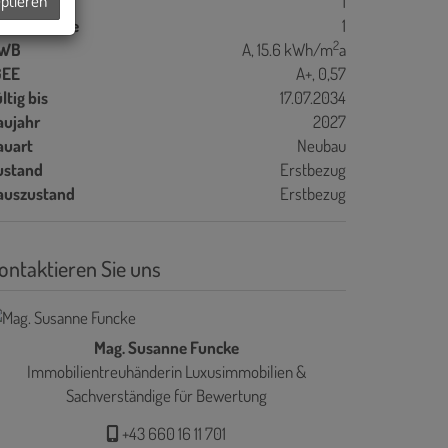
eptieren
ller
1
bstellräume
1
2
WB
A, 15.6 kWh/m
a
GEE
A+, 0,57
ltig bis
17.07.2034
aujahr
2027
auart
Neubau
ustand
Erstbezug
auszustand
Erstbezug
ontaktieren Sie uns
Mag. Susanne Funcke
Immobilientreuhänderin Luxusimmobilien &
Sachverständige für Bewertung
+43 660 16 11 701