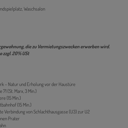
ndspielplatz, Waschsalon
sorgewohnung, die zu Vermietungszwecken erworben wird.
o zzgl. 20% USt
rk – Natur und Erholung vor der Haustüre
 71 (St. Marx, 3 Min.)
ere (15 Min.)
tbahnhof (15 Min.)
kte Verbindung von Schlachthausgasse (U3) zur U2
ünen Prater
bahn