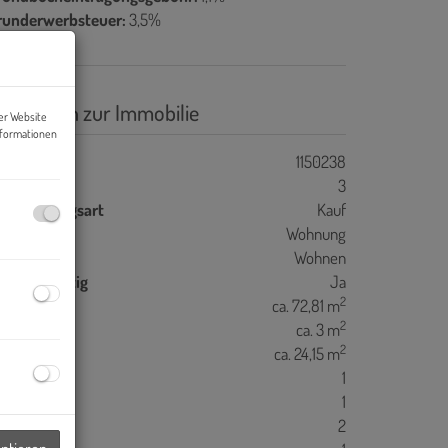
runderwerbsteuer:
3,5%
asisdaten zur Immobilie
er Website
nformationen
jektnr.
1150238
immer
3
ermarktungsart
Kauf
bjektart
Wohnung
utzungsart
Wohnen
hlüsselfertig
Ja
2
ohnfläche
ca. 72,81 m
2
llerfläche
ca. 3 m
2
alkonfläche
ca. 24,15 m
äder
1
C
1
alkone
2