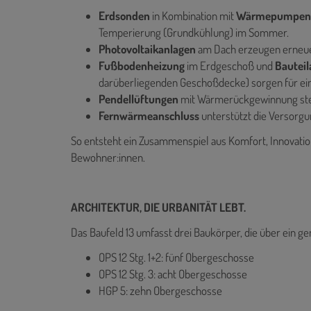
Erdsonden
in Kombination mit
Wärmepumpe
Temperierung (Grundkühlung) im Sommer.
Photovoltaikanlagen
am Dach erzeugen erneu
Fußbodenheizung
im Erdgeschoß und
Bauteil
darüberliegenden Geschoßdecke) sorgen für ei
Pendellüftungen
mit Wärmerückgewinnung stell
Fernwärmeanschluss
unterstützt die Versorg
So entsteht ein Zusammenspiel aus Komfort, Innovatio
Bewohner:innen.
ARCHITEKTUR, DIE URBANITÄT LEBT.
Das Baufeld 13 umfasst drei Baukörper, die über ein
OPS 12 Stg. 1+2: fünf Obergeschosse
OPS 12 Stg. 3: acht Obergeschosse
HGP 5: zehn Obergeschosse