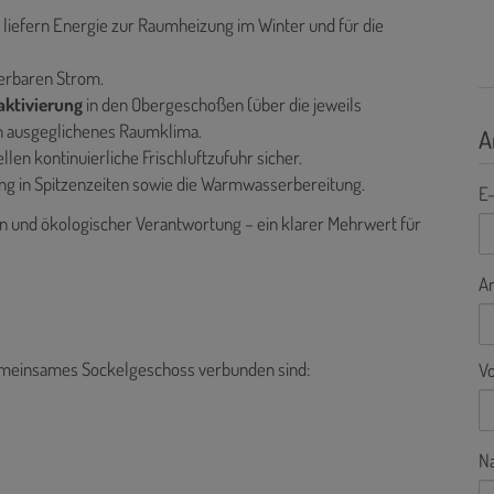
n
liefern Energie zur
Raumheizung im Winter und für die
erbaren Strom.
aktivierung
in den Obergeschoßen (über die jeweils
n ausgeglichenes Raumklima.
A
en kontinuierliche Frischluftzufuhr sicher.
ung in Spitzenzeiten sowie die Warmwasserbereitung.
E-
n und ökologischer Verantwortung – ein klarer Mehrwert für
A
 gemeinsames Sockelgeschoss verbunden sind:
V
N