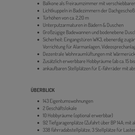
Balkone als Freiraumzimmer mit verschiebbar
Lichtkuppeln in Badezimmern der Dachgesch
Türhöhen von ca. 2,20 m
Unterputzarmaturen in Bädern & Duschen
Großzügige Badewannen und bodenebene Dusche
Sicherheit: Eingangstüren WK3, ebenerdig zugä
Vorrichtung für Alarmanlagen, Videosprechanla
Dezentrale Wohnraumlüftungen mit Wärmerüc
Zusätzlich erwerbbare Hobbyräume (ab ca. 15 bis
ankaufbaren Stellplätzen für E-Fahrräder mit 
ÜBERBLICK
143 Eigentumswohnungen
2 Geschäftslokale
10 Hobbyräume (optional erwerbbar)
92 Tiefgaragenplätze (Zufahrt über BP 14A; mit
338 Fahrradabstellplätze, 3 Stellplätze für Las