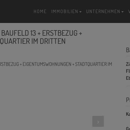
HOME
IMMOBILIEN
UNTERNEHMEN
+ BAUFELD 13 + ERSTBEZUG +
UARTIER IM DRITTEN
B
Z
F
E
P
Ka
G