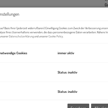
G
instellungen
B
auf Basis Ihrer (jederzeit widerrufbaren) Einwilligung Cookies zum Zweck der Verbesserung unser
alyse Ihres Userverhaltens verwenden, die dazu personenbezogene Daten verarbeiten. Nähere I
n unserer
Datenschutzerklärung
und unserer
Cookie Policy
.
Ob
Z
V
 notwendige Cookies
immer aktiv
O
N
Sc
Status: inaktiv
W
Ke
ILLAGE IM DRITTEN ein neues Stück Stadt –
eines der größten
B
tar entwickelt die ARE Austrian Real Estate gemeinsam mit der
B
Status: inaktiv
ahezu autofreies Quartier mit rund 2.000 Wohnungen, Büro-
W
chtungen und Nahversorgung.
B