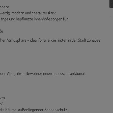
innere
wertig, modern und charakterstark
gänge und bepflanzte Innenhöfe sorgen für
ße
her Atmosphäre – ideal für alle, die mitten in der Stadt zuhause
n den Alltag ihrer Bewohner:innen anpasst – funktional,
sen
s“)
utete Räume, außenliegender Sonnenschutz