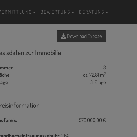
VERMITTLUNG
BEWERTUNG
BERATUNG
Download Expose
asisdaten zur Immobilie
immer
3
2
läche
ca. 72,81 m
tage
3. Etage
reisinformation
ufpreis:
573.000,00 €
rundbucheintragungsgebühr:
1,1%