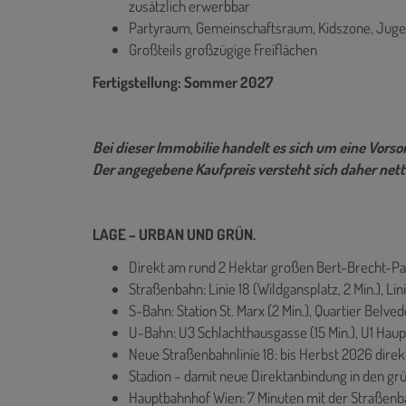
zusätzlich erwerbbar
Partyraum, Gemeinschaftsraum, Kidszone, Juge
Großteils großzügige Freiflächen
Fertigstellung: Sommer 2027
Bei dieser Immobilie handelt es sich um eine Vor
Der angegebene Kaufpreis versteht sich daher nett
LAGE – URBAN UND GRÜN.
Direkt am rund 2 Hektar großen Bert-Brecht-Pa
Straßenbahn: Linie 18 (Wildgansplatz, 2 Min.), Linie
S-Bahn: Station St. Marx (2 Min.), Quartier Belved
U-Bahn: U3 Schlachthausgasse (15 Min.), U1 Haup
Neue Straßenbahnlinie 18: bis Herbst 2026 dire
Stadion – damit neue Direktanbindung in den gr
Hauptbahnhof Wien: 7 Minuten mit der Straßen