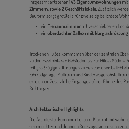
Insgesamt entstehen
143 Eigentumswohnungen
mit
Zimmern, sowie 2 Geschäftslokale
. Zusätzlich werd
Bauform sorgt großteils für zweiseitig belichtete Wohn
ein
Freiraumzimmer
mit verschiebbaren Lochb
ein
überdachter Balkon mit Nurglasbrüstung
Trockenen Fußes kommt man über der zentralen über
zu den zwei hinteren Gebäuden bis zur Hilde-Güden-
mit großzügigen Öffnungen zu den von oben belichtet
Fahrradgarage, Müllraum und Kinderwagenabstellräume
erreichbar. Zusätzliche Eingänge auf der Ebene des Pa
Richtungen.
Architektonische Highlights
Die Architektur kombiniert urbane Klarheit mit wohnlic
sein möchten und dennoch Rückzugsräume schätzen.