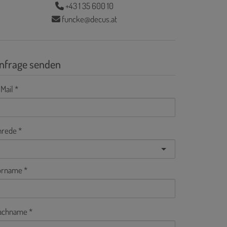
+43 1 35 600 10
funcke@decus.at
nfrage senden
Mail
nrede
orname
achname