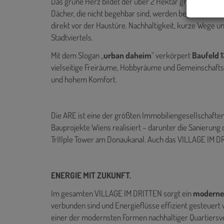
Das grüne Herz bildet der über 2 Hektar große Bert-Br
Dächer, die nicht begehbar sind, werden begrünt. Sha
direkt vor der Haustüre. Nachhaltigkeit, kurze Wege un
Stadtviertels.
Mit dem Slogan „
urban daheim
“ verkörpert
Baufeld 1
vielseitige Freiräume, Hobbyräume und Gemeinschaftsf
und hohem Komfort.
Die ARE ist eine der größten Immobiliengesellschaften
Bauprojekte Wiens realisiert – darunter die Sanierung
TrIIIple Tower am Donaukanal. Auch das VILLAGE IM DRIT
ENERGIE MIT ZUKUNFT.
Im gesamten VILLAGE IM DRITTEN sorgt ein
modernes
verbunden sind und Energieflüsse effizient gesteuert w
einer der modernsten Formen nachhaltiger Quartiersv