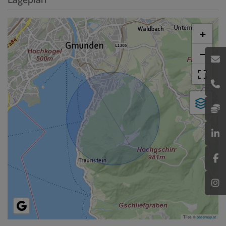
+
−
Tiles ©
basemap.at