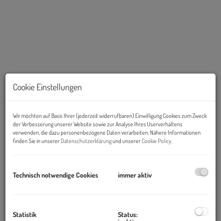
Cookie Einstellungen
Wir möchten auf Basis Ihrer (jederzeit widerrufbaren) Einwilligung Cookies zum Zweck
Beschreibung
der Verbesserung unserer Website sowie zur Analyse Ihres Userverhaltens
verwenden, die dazu personenbezogene Daten verarbeiten. Nähere Informationen
finden Sie in unserer
Datenschutzerklärung
und unserer
Cookie Policy
.
Technisch notwendige Cookies
immer aktiv
Exklusive Terrassenwohnung mit unverbaubarem Seeblick in
Bestlage von Gmunden
Statistik
Status:
In einer der begehrtesten Wohnlagen von Gmunden entsteht