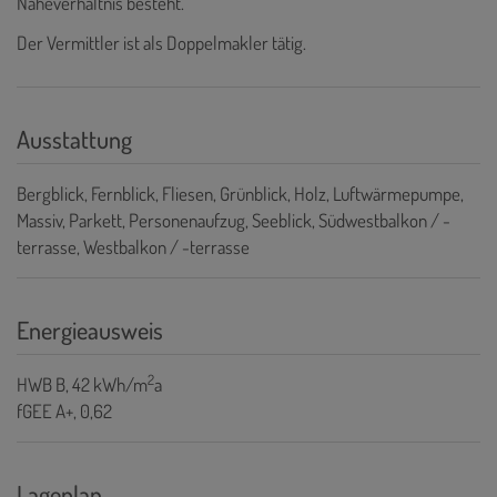
Naheverhältnis besteht.
Der Vermittler ist als Doppelmakler tätig.
Ausstattung
Bergblick
Fernblick
Fliesen
Grünblick
Holz
Luftwärmepumpe
Massiv
Parkett
Personenaufzug
Seeblick
Südwestbalkon / -
terrasse
Westbalkon / -terrasse
Energieausweis
2
HWB
B, 42 kWh/m
a
fGEE
A+, 0,62
Lageplan