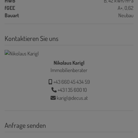
HWB
B, 42 kWh/m
a
fGEE
A+, 0,62
Bauart
Neubau
Kontaktieren Sie uns
Nikolaus Karigl
Immobilienberater
+43 660 45 434 59
+43 1 35 600 10
karigl@decus.at
Anfrage senden