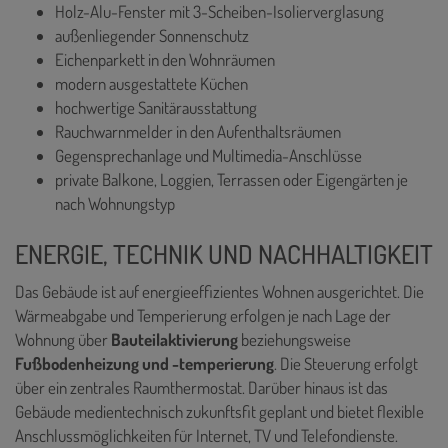
Holz-Alu-Fenster mit 3-Scheiben-Isolierverglasung
außenliegender Sonnenschutz
Eichenparkett in den Wohnräumen
modern ausgestattete Küchen
hochwertige Sanitärausstattung
Rauchwarnmelder in den Aufenthaltsräumen
Gegensprechanlage und Multimedia-Anschlüsse
private Balkone, Loggien, Terrassen oder Eigengärten je
nach Wohnungstyp
ENERGIE, TECHNIK UND NACHHALTIGKEIT
Das Gebäude ist auf energieeffizientes Wohnen ausgerichtet. Die
Wärmeabgabe und Temperierung erfolgen je nach Lage der
Wohnung über
Bauteilaktivierung
beziehungsweise
Fußbodenheizung und -temperierung
. Die Steuerung erfolgt
über ein zentrales Raumthermostat. Darüber hinaus ist das
Gebäude medientechnisch zukunftsfit geplant und bietet flexible
Anschlussmöglichkeiten für Internet, TV und Telefondienste.