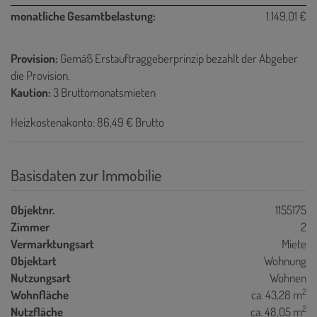
monatliche Gesamtbelastung:
1.149,01 €
Provision:
Gemäß Erstauftraggeberprinzip bezahlt der Abgeber
die Provision.
Kaution:
3 Bruttomonatsmieten
Heizkostenakonto: 86,49 € Brutto
Basisdaten zur Immobilie
Objektnr.
1155175
Zimmer
2
Vermarktungsart
Miete
Objektart
Wohnung
Nutzungsart
Wohnen
2
Wohnfläche
ca. 43,28 m
2
Nutzfläche
ca. 48,05 m