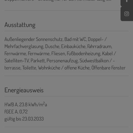
Ausstattung
Außenliegender Sonnenschutz
Bad mit WC
Doppel- /
Mehrfachverglasung
Dusche
Einbauküche
Fahrradraum
Fernwärme
Fernwärme
Fliesen
Fußbodenheizung
Kabel /
Satelliten-TV
Parkett
Personenaufzug
Südwestbalkon / -
terrasse
Toilette
Wohnküche / offene Küche
Öffenbare Fenster
Energieausweis
2
HWB
A, 23.8 kWh/m
a
fGEE
A, 0,72
gültig bis
23.03.2033