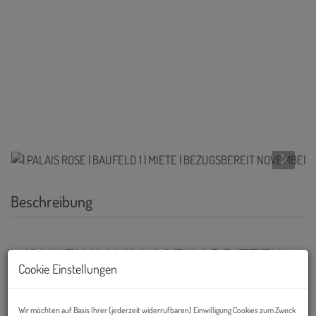
Beschreibung
WOHNEN IM VILLAGE IM DRITTEN
Cookie Einstellungen
Mit dem
VILLAGE IM DRITTEN
entsteht in Wien ein neues,
lebendiges Stadtquartier mit rund 2.000 Wohnungen, dazu Büro-
Wir möchten auf Basis Ihrer (jederzeit widerrufbaren) Einwilligung Cookies zum Zweck