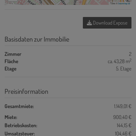
Tiles ©
basemap.at
Download Expose
Basisdaten zur Immobilie
Zimmer
2
2
Fläche
ca. 43,28 m
Etage
5. Etage
Preisinformation
Gesamtmiete:
1.149,01 €
Miete:
900,40 €
Betriebskosten:
144,15 €
Umsatzsteuer:
104,46 €