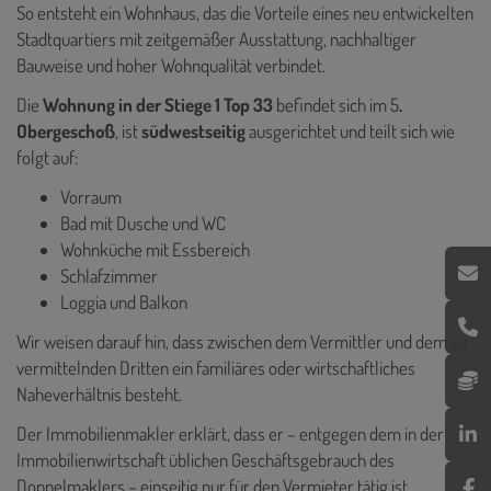
So entsteht ein Wohnhaus, das die Vorteile eines neu entwickelten
Stadtquartiers mit zeitgemäßer Ausstattung, nachhaltiger
Bauweise und hoher Wohnqualität verbindet.
Die
Wohnung in der Stiege 1 Top 33
befindet sich im 5
.
Obergeschoß
, ist
südwestseitig
ausgerichtet und teilt sich wie
folgt auf:
Vorraum
Bad mit Dusche und WC
Wohnküche mit Essbereich
Schlafzimmer
Loggia und Balkon
Wir weisen darauf hin, dass zwischen dem Vermittler und dem zu
vermittelnden Dritten ein familiäres oder wirtschaftliches
Naheverhältnis besteht.
Der Immobilienmakler erklärt, dass er – entgegen dem in der
Immobilienwirtschaft üblichen Geschäftsgebrauch des
Doppelmaklers – einseitig nur für den Vermieter tätig ist.