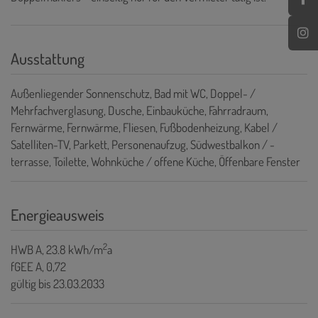
Ausstattung
Außenliegender Sonnenschutz
Bad mit WC
Doppel- /
Mehrfachverglasung
Dusche
Einbauküche
Fahrradraum
Fernwärme
Fernwärme
Fliesen
Fußbodenheizung
Kabel /
Satelliten-TV
Parkett
Personenaufzug
Südwestbalkon / -
terrasse
Toilette
Wohnküche / offene Küche
Öffenbare Fenster
Energieausweis
2
HWB
A, 23.8 kWh/m
a
fGEE
A, 0,72
gültig bis
23.03.2033