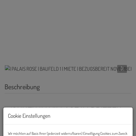
Beschreibung
WOHNEN IM VILLAGE IM DRITTEN
Cookie Einstellungen
Mit dem
VILLAGE IM DRITTEN
entsteht in Wien ein neues,
lebendiges Stadtquartier mit rund 2.000 Wohnungen, dazu Büro-
Wir möchten auf Basis Ihrer (jederzeit widerrufbaren) Einwilligung Cookies zum Zweck