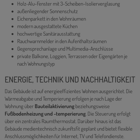
Holz-Alu-Fenster mit 3-Scheiben-Isolierverglasung
außenliegender Sonnenschutz
Eichenparkett in den Wohnräumen
modern ausgestattete Küchen
hochwertige Sanitärausstattung
Rauchwarnmelder in den Aufenthaltsräumen
Gegensprechanlage und Multimedia-Anschlüsse
private Balkone, Loggien, Terrassen oder Eigengärten je
nach Wohnungstyp
ENERGIE, TECHNIK UND NACHHALTIGKEIT
Das Gebäude ist auf energieeffizientes Wohnen ausgerichtet. Die
Wärmeabgabe und Temperierung erfolgen je nach Lage der
Wohnung über
Bauteilaktivierung
beziehungsweise
Fußbodenheizung und -temperierung
. Die Steuerung erfolgt
über ein zentrales Raumthermostat. Darüber hinaus ist das
Gebäude medientechnisch zukunftsfit geplant und bietet flexible
Anschlussmöglichkeiten für Internet, TV und Telefondienste.