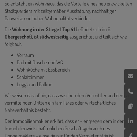
So entsteht ein Wohnhaus, das die Vorteile eines neu entwickelten
Stadtquartiers mit zeitgemäßer Ausstattung, nachhaltiger
Bauweise und hoher Wohnqualität verbindet.
Die
Wohnung in der Stiege 1 Top 41
befindet sich im 6
.
Obergeschoß
, ist
südwestseitig
ausgerichtet und teilt sich wie
folgt auf:
Vorraum
Bad mit Dusche und WC
Wohnküche mit Essbereich
Schlafzimmer
Loggia und Balkon
Wir weisen darauf hin, dass zwischen dem Vermittler und dem zu
vermittelnden Dritten ein familiäres oder wirtschaftliches
Naheverhältnis besteht.
Der Immobilienmakler erklärt, dass er – entgegen dem in der
Immobilienwirtschaft üblichen Geschäftsgebrauch des
Doppelmaklers – einseitig nur für den Vermieter tätig ist.