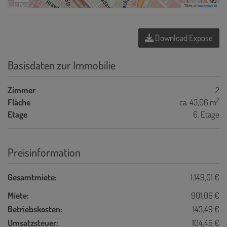
Tiles ©
basemap.at
Download Expose
Basisdaten zur Immobilie
Zimmer
2
2
Fläche
ca. 43,06 m
Etage
6. Etage
Preisinformation
Gesamtmiete:
1.149,01 €
Miete:
901,06 €
Betriebskosten:
143,49 €
Umsatzsteuer:
104,46 €