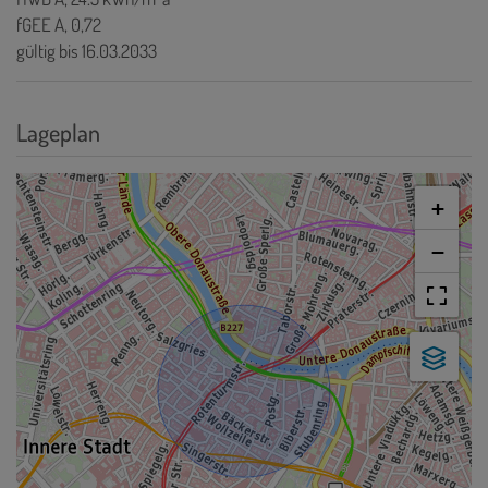
fGEE
A, 0,72
gültig bis
16.03.2033
Lageplan
+
−