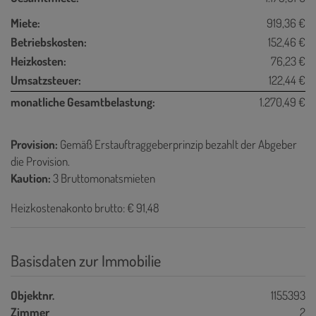
Miete:
919,36 €
Betriebskosten:
152,46 €
Heizkosten:
76,23 €
Umsatzsteuer:
122,44 €
monatliche Gesamtbelastung:
1.270,49 €
Provision:
Gemäß Erstauftraggeberprinzip bezahlt der Abgeber
die Provision.
Kaution:
3 Bruttomonatsmieten
Heizkostenakonto brutto: € 91,48
Basisdaten zur Immobilie
Objektnr.
1155393
Zimmer
2