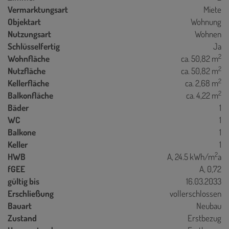
Vermarktungsart
Miete
Objektart
Wohnung
Nutzungsart
Wohnen
Schlüsselfertig
Ja
2
Wohnfläche
ca. 50,82 m
2
Nutzfläche
ca. 50,82 m
2
Kellerfläche
ca. 2,68 m
2
Balkonfläche
ca. 4,22 m
Bäder
1
WC
1
Balkone
1
Keller
1
2
HWB
A, 24.5 kWh/m
a
fGEE
A, 0,72
gültig bis
16.03.2033
Erschließung
vollerschlossen
Bauart
Neubau
Zustand
Erstbezug