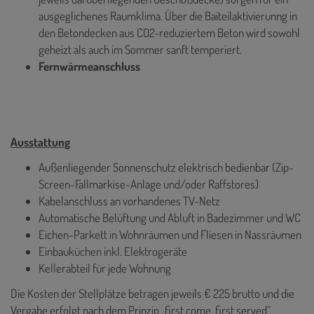
ausgeglichenes Raumklima. Über die Baiteilaktivierunng in
den
Betondecken aus CO2-reduziertem Beton wird sowohl
geheizt als auch im Sommer sanft temperiert.
Fernwärmeanschluss
Ausstattung
Außenliegender Sonnenschutz elektrisch bedienbar (Zip-
Screen-Fallmarkise-Anlage und/oder Raffstores)
Kabelanschluss an vorhandenes TV-Netz
Automatische Belüftung und Abluft in Badezimmer und WC
Eichen-Parkett in Wohnräumen und Fliesen in Nassräumen
Einbauküchen inkl. Elektrogeräte
Kellerabteil für jede Wohnung
Die Kosten der Stellplätze betragen jeweils € 225 brutto und die
Vergabe erfolgt nach dem Prinzip „first come, first served“.