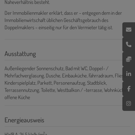
Naheverhältnis besteht.
Der Immobilienmakler erklärt, dass er – entgegen dem in der
Immobilienwirtschaft üblichen Geschäftsgebrauch des
Doppelmaklers – einseitig nur für den Vermieter tätig ist.
Ausstattung
Außenliegender Sonnenschutz
Bad mit WC
Doppel- /
Mehrfachverglasung
Dusche
Einbauküche
Fahrradraum
Fliesen
Kinderspielplatz
Parkett
Personenaufzug
Stadtblick
Terrassennutzung
Toilette
Westbalkon / -terrasse
Wohnküche /
offene Küche
Energieausweis
2
HWB
A, 24.5 kWh/m
a