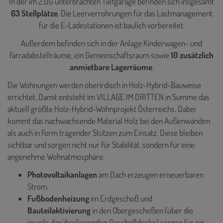
In der im 2.UG unterbrachten Tiefgarage befinden sich insgesamt
63 Stellplätze
. Die Leerverrohrungen für das Lastmanagement
für die E-Ladestationen ist baulich vorbereitet.
Außerdem befinden sich in der Anlage Kinderwagen- und
Farradabstellräume, ein Gemeinschaftsraum sowie
10 zusätzlich
anmietbare Lagerräume
.
Die Wohnungen werden oberirdisch in Holz-Hybrid-Bauweise
errichtet. Damit entsteht im VILLAGE IM DRITTEN in Summe das
aktuell größte Holz-Hybrid-Wohnprojekt Österreichs. Dabei
kommt das nachwachsende Material Holz bei den Außenwänden
als auch in Form tragender Stützen zum Einsatz. Diese bleiben
sichtbar und sorgen nicht nur für Stabilität, sondern für eine
angenehme Wohnatmosphäre.
Photovoltaikanlagen
am Dach erzeugen erneuerbaren
Strom.
Fußbodenheizung
im Erdgeschoß und
Bauteilaktivierung
in den Obergeschoßen (über die
jeweils darüberliegenden Geschoßdecke) sorgen für ein