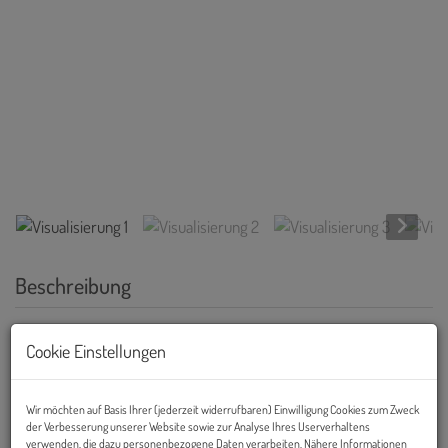
Visualisierung 1
Beschreibung
St.Marx, Schweizergarten
Cookie Einstellungen
WOHNEN IM VILLAGE IM DRITTEN
Wir möchten auf Basis Ihrer (jederzeit widerrufbaren) Einwilligung Cookies zum Zweck
der Verbesserung unserer Website sowie zur Analyse Ihres Userverhaltens
Im dritten Wiener Gemeindebezirk entsteht mit dem VILLAGE IM
verwenden, die dazu personenbezogene Daten verarbeiten. Nähere Informationen