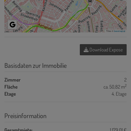
Tiles ©
basemap.at
Download Expose
Basisdaten zur Immobilie
Zimmer
2
2
Fläche
ca. 50,82 m
Etage
4. Etage
Preisinformation
Gesamtmiete:
1.179,01 €