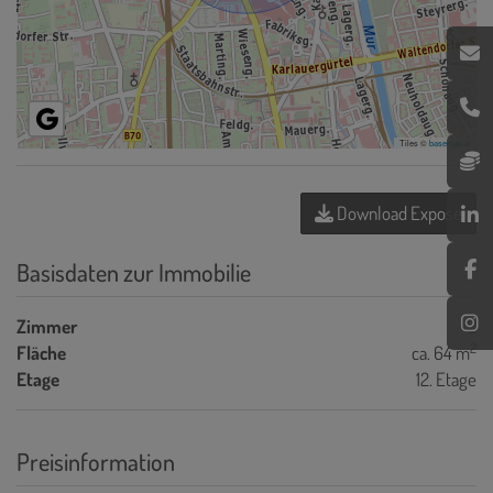
Tiles ©
basemap.at
Download Expose
Basisdaten zur Immobilie
Zimmer
2
2
Fläche
ca. 64 m
Etage
12. Etage
Preisinformation