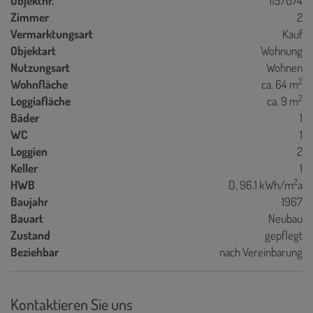
Objektnr.
1157074
Zimmer
2
Vermarktungsart
Kauf
Objektart
Wohnung
Nutzungsart
Wohnen
2
Wohnfläche
ca. 64 m
2
Loggiafläche
ca. 9 m
Bäder
1
WC
1
Loggien
2
Keller
1
2
HWB
D, 96.1 kWh/m
a
Baujahr
1967
Bauart
Neubau
Zustand
gepflegt
Beziehbar
nach Vereinbarung
Kontaktieren Sie uns