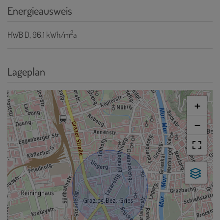
Energieausweis
2
HWB
D, 96.1 kWh/m
a
Lageplan
+
−