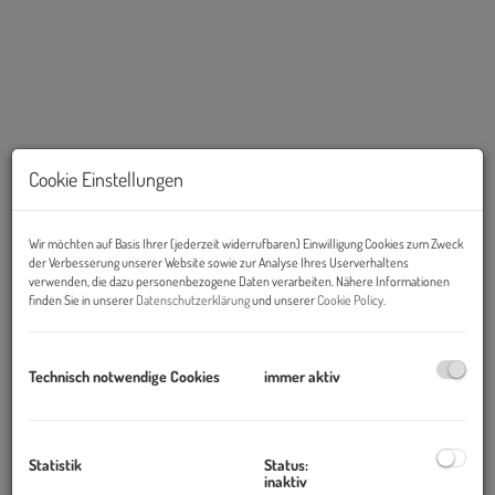
Cookie Einstellungen
Wir möchten auf Basis Ihrer (jederzeit widerrufbaren) Einwilligung Cookies zum Zweck
der Verbesserung unserer Website sowie zur Analyse Ihres Userverhaltens
Beschreibung
verwenden, die dazu personenbezogene Daten verarbeiten. Nähere Informationen
finden Sie in unserer
Datenschutzerklärung
und unserer
Cookie Policy
.
Diese gepflegte 2-Zimmer-Wohnung befindet sich im 12.
Obergeschoss eines Wohnhauses mit zwei Liften in zentraler
Technisch notwendige Cookies
immer aktiv
Lage. Besonders hervorzuheben sind der schöne Ausblick über
die Stadt sowie die ausgezeichnete Infrastruktur. Die Grazer
Innenstadt ist in wenigen Minuten erreichbar, zudem besteht eine
Statistik
Status:
sehr gute öffentliche Verkehrsanbindung.
inaktiv