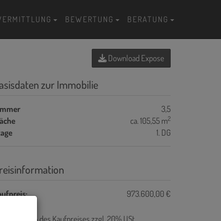
VERMITTLUNG
BEWERTUNG
BERATUNG
Download Expose
asisdaten zur Immobilie
immer
3,5
2
läche
ca. 105,55 m
tage
1. DG
reisinformation
ufpreis:
973.600,00 €
ovision:
3% des Kaufpreises zzgl. 20% USt.