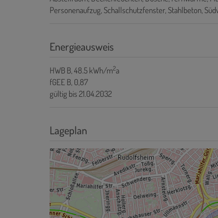
Personenaufzug
Schallschutzfenster
Stahlbeton
Südw
Energieausweis
2
HWB
B, 48.5 kWh/m
a
fGEE
B, 0,87
gültig bis
21.04.2032
Lageplan