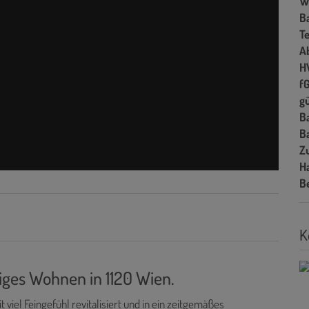
W
B
T
A
H
f
gü
B
B
Z
H
B
K
iges Wohnen in 1120 Wien.
 viel Feingefühl revitalisiert und in ein zeitgemäßes