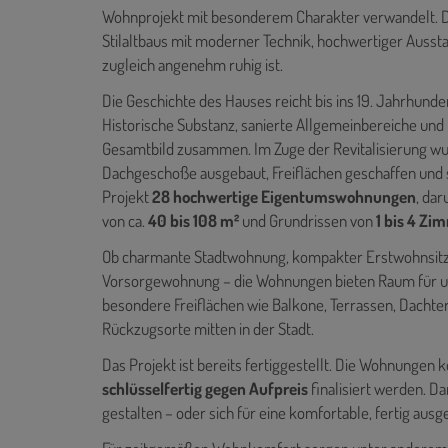
Wohnprojekt mit besonderem Charakter verwandelt. Da
Stilaltbaus mit moderner Technik, hochwertiger Auss
zugleich angenehm ruhig ist.
Die Geschichte des Hauses reicht bis ins 19. Jahrhunde
Historische Substanz, sanierte Allgemeinbereiche un
Gesamtbild zusammen. Im Zuge der Revitalisierung wu
Dachgeschoße ausgebaut, Freiflächen geschaffen und 
Projekt
28 hochwertige Eigentumswohnungen
, da
von ca.
40 bis 108 m²
und Grundrissen von
1 bis 4 Zi
Ob charmante Stadtwohnung, kompakter Erstwohnsitz,
Vorsorgewohnung – die Wohnungen bieten Raum für un
besondere Freiflächen wie Balkone, Terrassen, Dachte
Rückzugsorte mitten in der Stadt.
Das Projekt ist bereits fertiggestellt. Die Wohnunge
schlüsselfertig gegen Aufpreis
finalisiert werden. Da
gestalten – oder sich für eine komfortable, fertig aus