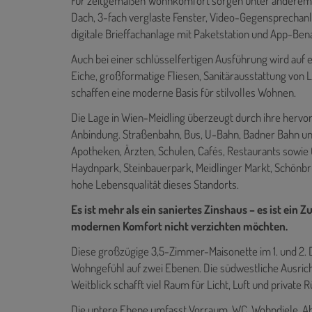
Für zeitgemäßen Wohnkomfort sorgen unter anderem 
Dach, 3-fach verglaste Fenster, Video-Gegensprechanla
digitale Brieffachanlage mit Paketstation und App-Ben
Auch bei einer schlüsselfertigen Ausführung wird auf e
Eiche, großformatige Fliesen, Sanitärausstattung von
schaffen eine moderne Basis für stilvolles Wohnen.
Die Lage in Wien-Meidling überzeugt durch ihre hervo
Anbindung. Straßenbahn, Bus, U-Bahn, Badner Bahn und
Apotheken, Ärzten, Schulen, Cafés, Restaurants sowie 
Haydnpark, Steinbauerpark, Meidlinger Markt, Schönbr
hohe Lebensqualität dieses Standorts.
Es ist mehr als ein saniertes Zinshaus – es ist ein 
modernen Komfort nicht verzichten möchten.
Diese großzügige 3,5-Zimmer-Maisonette im 1. und 2. 
Wohngefühl auf zwei Ebenen. Die südwestliche Ausrich
Weitblick schafft viel Raum für Licht, Luft und priva
Die untere Ebene umfasst Vorraum, WC, Wohndiele, 