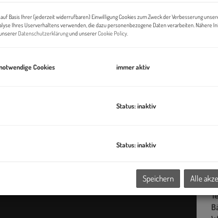
G
auf Basis Ihrer (jederzeit widerrufbaren) Einwilligung Cookies zum Zweck der Verbesserung unser
G
alyse Ihres Userverhaltens verwenden, die dazu personenbezogene Daten verarbeiten. Nähere I
n unserer
Datenschutzerklärung
und unserer
Cookie Policy
.
B
 notwendige Cookies
immer aktiv
Ob
Z
Status: inaktiv
V
O
N
Status: inaktiv
Be
W
Fr
Speichern
Alle akz
B
T
B