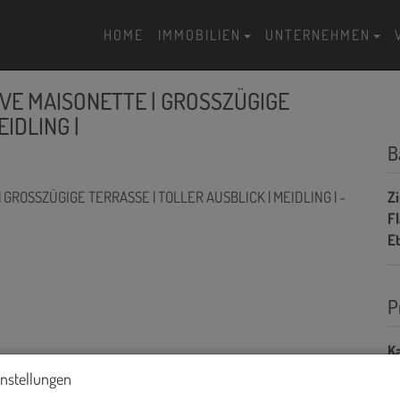
HOME
IMMOBILIEN
UNTERNEHMEN
IVE MAISONETTE | GROSSZÜGIGE
IDLING |
B
Z
F
E
P
Ka
instellungen
Pr