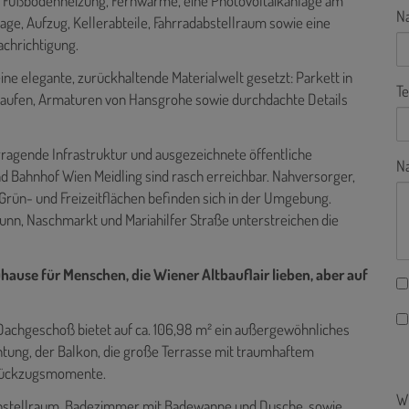
Fußbodenheizung, Fernwärme, eine Photovoltaikanlage am
N
ge, Aufzug, Kellerabteile, Fahrradabstellraum sowie eine
achrichtigung.
ine elegante, zurückhaltende Materialwelt gesetzt: Parkett in
Te
 Laufen, Armaturen von Hansgrohe sowie durchdachte Details
rragende Infrastruktur und ausgezeichnete öffentliche
Na
 Bahnhof Wien Meidling sind rasch erreichbar. Nahversorger,
Grün- und Freizeitflächen befinden sich in der Umgebung.
unn, Naschmarkt und Mariahilfer Straße unterstreichen die
Zuhause für Menschen, die Wiener Altbauflair lieben, aber auf
Dachgeschoß bietet auf ca. 106,98 m² ein außergewöhnliches
tung, der Balkon, die große Terrasse mit traumhaftem
te Rückzugsmomente.
Wi
Abstellraum, Badezimmer mit Badewanne und Dusche, sowie