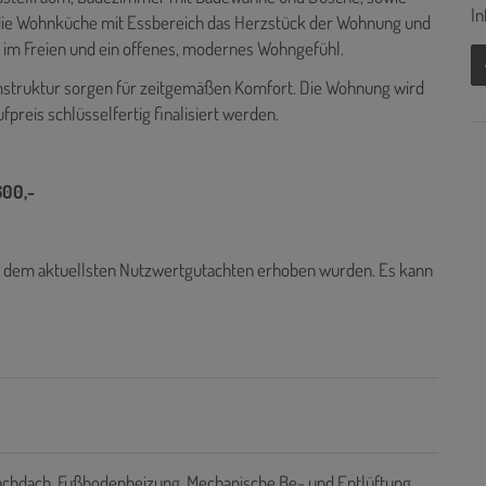
In
 die Wohnküche mit Essbereich das Herzstück der Wohnung und
en im Freien und ein offenes, modernes Wohngefühl.
struktur sorgen für zeitgemäßen Komfort. Die Wohnung wird
reis schlüsselfertig finalisiert werden.
600,-
s dem aktuellsten Nutzwertgutachten erhoben wurden. Es kann
achdach
Fußbodenheizung
Mechanische Be- und Entlüftung