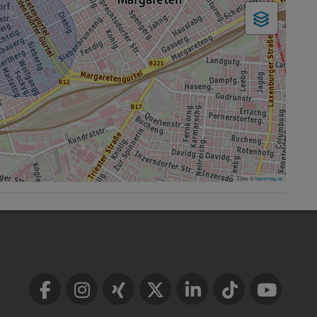
Tiles ©
basemap.at