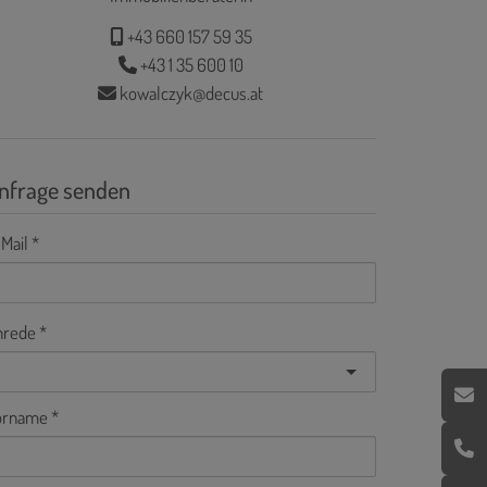
+43 660 157 59 35
+43 1 35 600 10
kowalczyk@decus.at
nfrage senden
Mail
nrede
orname