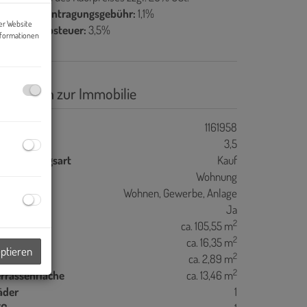
rundbucheintragungsgebühr:
1,1%
er Website
runderwerbsteuer:
3,5%
nformationen
asisdaten zur Immobilie
jektnr.
1161958
immer
3,5
ermarktungsart
Kauf
bjektart
Wohnung
utzungsart
Wohnen
Gewerbe
Anlage
lagsfertig
Ja
2
ohnfläche
ca. 105,55 m
2
eie Fläche
ca. 16,35 m
eptieren
2
alkonfläche
ca. 2,89 m
2
errassenfläche
ca. 13,46 m
äder
1