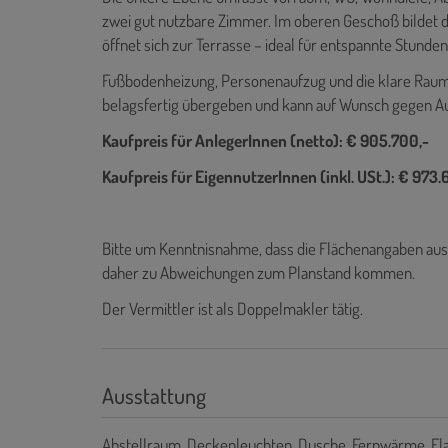
zwei gut nutzbare Zimmer. Im oberen Geschoß bildet
öffnet sich zur Terrasse – ideal für entspannte Stund
Fußbodenheizung, Personenaufzug und die klare Raum
belagsfertig übergeben und kann auf Wunsch gegen Aufp
Kaufpreis für AnlegerInnen (netto): € 905.700,-
Kaufpreis für EigennutzerInnen (inkl. USt.): € 973.
Bitte um Kenntnisnahme, dass die Flächenangaben au
daher zu Abweichungen zum Planstand kommen.
Der Vermittler ist als Doppelmakler tätig.
Ausstattung
Abstellraum
Deckenleuchten
Dusche
Fernwärme
Fl