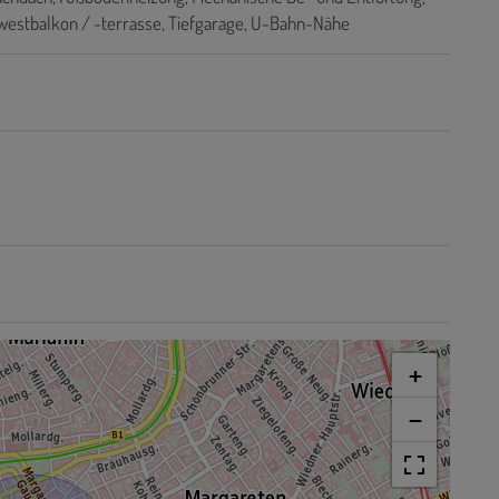
estbalkon / -terrasse
Tiefgarage
U-Bahn-Nähe
+
−