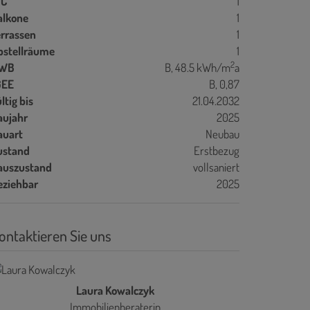
C
1
alkone
1
errassen
1
bstellräume
1
2
WB
B, 48.5 kWh/m
a
GEE
B, 0,87
ltig bis
21.04.2032
aujahr
2025
auart
Neubau
ustand
Erstbezug
auszustand
vollsaniert
eziehbar
2025
ontaktieren Sie uns
Laura Kowalczyk
Immobilienberaterin