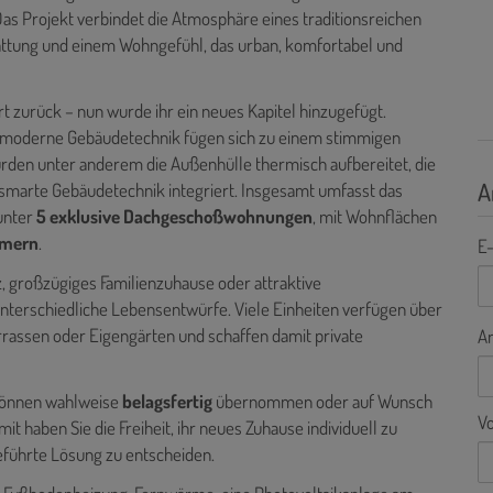
s Projekt verbindet die Atmosphäre eines traditionsreichen
tattung und einem Wohngefühl, das urban, komfortabel und
rt zurück – nun wurde ihr ein neues Kapitel hinzugefügt.
d moderne Gebäudetechnik fügen sich zu einem stimmigen
rden unter anderem die Außenhülle thermisch aufbereitet, die
A
smarte Gebäudetechnik integriert. Insgesamt umfasst das
runter
5 exklusive Dachgeschoßwohnungen
, mit Wohnflächen
mmern
.
E-
 großzügiges Familienzuhause oder attraktive
terschiedliche Lebensentwürfe. Viele Einheiten verfügen über
rrassen oder Eigengärten und schaffen damit private
A
n können wahlweise
belagsfertig
übernommen oder auf Wunsch
V
mit haben Sie die Freiheit, ihr neues Zuhause individuell zu
geführte Lösung zu entscheiden.