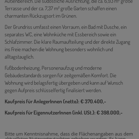
Außenbereich. Die südöstliche Ausrichtung, die ca. 6,93 m² große
Terrasse und der ca. 7,37 m² große Garten schaffen einen
charmanten Rückzugsort im Grünen.
Der Grundriss umfasst einen Vorraum, ein Bad mit Dusche, ein
separates WC, eine Wohnküche mit Essbereich sowie ein
Schlafzimmer. Die klare Raumaufteilung und der direkte Zugang
ins Freie machen die Wohnung besonders wohnlich und
alltagstauglich.
Fußbodenheizung, Personenaufzug und moderne
Gebäudestandards sorgen für zeitgemäßen Komfort. Die
Wohnung wird belagsfertig übergeben und kann auf Wunsch
gegen Aufpreis schlüsselfertig finalisiert werden.
Kaufpreis für AnlegerInnen (netto): € 370.400,-
Kaufpreis für EigennutzerInnen (inkl. USt.): € 398.000,-
Bitte um Kenntnisnahme, dass die Flächenangaben aus dem
aktuellsten Nutzwertgutachten erhoben wurden. Es kann