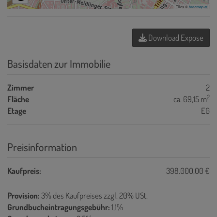
Tiles ©
basemap.at
Download Expose
Basisdaten zur Immobilie
Zimmer
2
2
Fläche
ca. 69,15 m
Etage
EG
Preisinformation
Kaufpreis:
398.000,00 €
Provision:
3% des Kaufpreises zzgl. 20% USt.
Grundbucheintragungsgebühr:
1,1%