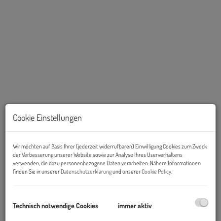
Cookie Einstellungen
Beschreibung
Wir möchten auf Basis Ihrer (jederzeit widerrufbaren) Einwilligung Cookies zum Zweck
der Verbesserung unserer Website sowie zur Analyse Ihres Userverhaltens
verwenden, die dazu personenbezogene Daten verarbeiten. Nähere Informationen
finden Sie in unserer
Datenschutzerklärung
und unserer
Cookie Policy
.
Stilaltbau neu gedacht. Bezugsfertiges
Wohnen in 1120 Wien.
Technisch notwendige Cookies
immer aktiv
Im 12. Bezirk wurde ein klassisches Wiener Zinshaus mit viel