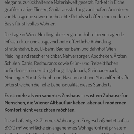
elegante, zurückhaltende Materialwelt gesetzt: Parkett in Eiche,
großformatige Fliesen, Sanitärausstattung von Laufen, Armaturen
von Hansgrohe sowie durchdachte Details schaffen eine moderne
Basis für stilvolles Wohnen.
Die Lage in Wien-Meidling überzeugt durch ihre hervorragende
Infrastruktur und ausgezeichnete öffentliche Anbindung.
Straßenbahn, Bus, U-Bahn, Badner Bahn und Bahnhof Wien
Meidling sind rasch erreichbar. Nahversorger, Apotheken, Ärzten,
Schulen, Cafés, Restaurants sowie Grün- und Freizeitflächen
befinden sich in der Umgebung. Haydnpark, Steinbauerpark,
Meidlinger Markt, Schönbrunn, Naschmarkt und Mariahilfer Straße
unterstreichen die hohe Lebensqualität dieses Standorts.
Es ist mehr als ein saniertes Zinshaus – es ist ein Zuhause für
Menschen, die Wiener Altbauflair lieben, aber auf modernen
Komfort nicht verzichten möchten.
Diese hofseitige 2-Zimmer-Wohnung im Erdgeschoß bietet auf ca.
67,70 m² Wohnfläche ein angenehmes Wohngefühl mit privatem