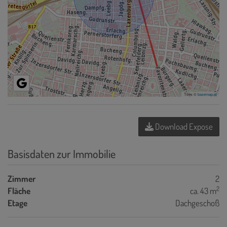
Tiles ©
basemap.at
Download Expose
Basisdaten zur Immobilie
Zimmer
2
2
Fläche
ca. 43 m
Etage
Dachgeschoß