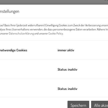
Di
instellungen
ve
auf Basis Ihrer (jederzeit widerrufbaren) Einwilligung Cookies zum Zweck der Verbesserung unser
alyse Ihres Userverhaltens verwenden, die dazu personenbezogene Daten verarbeiten. Nähere I
B
n unserer
Datenschutzerklärung
und unserer
Cookie Policy
.
Pr
O
 notwendige Cookies
immer aktiv
H
f
B
Status: inaktiv
B
ertig gestellt und erstreckt sich über eine 2-geschoßige
 ein Dachgeschoß.
Status: inaktiv
K
tkette Billa. Durch eine Vielzahl an Gastronomie in der
Speichern
Alle akz