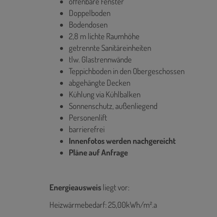
öffenbare Fenster
Doppelboden
Bodendosen
2,8 m lichte Raumhöhe
getrennte Sanitäreinheiten
tlw. Glastrennwände
Teppichboden in den Obergeschossen
abgehängte Decken
Kühlung via Kühlbalken
Sonnenschutz, außenliegend
Personenlift
barrierefrei
Innenfotos werden nachgereicht
Pläne auf Anfrage
Energieausweis
liegt vor:
Heizwärmebedarf: 25,00kWh/m².a