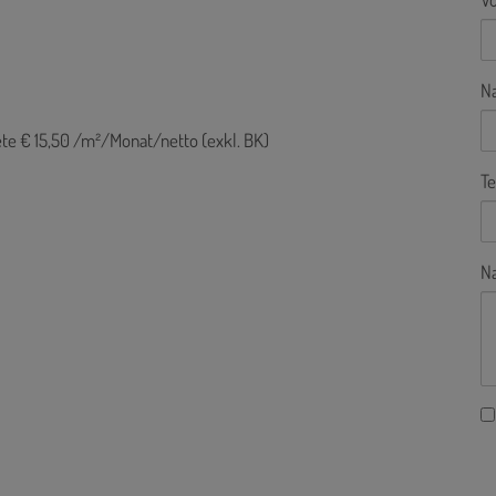
N
Miete € 15,50 /m²/Monat/netto (exkl. BK)
Te
Na