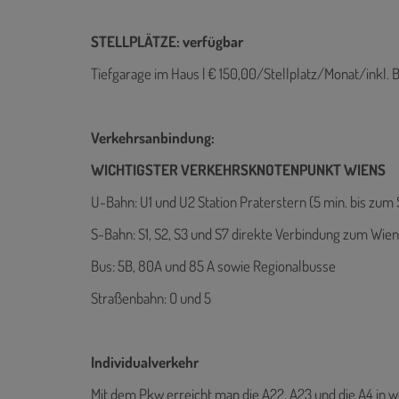
STELLPLÄTZE: verfügbar
Tiefgarage im Haus | € 150,00/Stellplatz/Monat/inkl. 
Verkehrsanbindung:
WICHTIGSTER VERKEHRSKNOTENPUNKT WIENS
U-Bahn: U1 und U2 Station Praterstern (5 min. bis zum
S-Bahn: S1, S2, S3 und S7 direkte Verbindung zum Wie
Bus: 5B, 80A und 85 A sowie Regionalbusse
Straßenbahn: O und 5
Individualverkehr
Mit dem Pkw erreicht man die A22, A23 und die A4 in