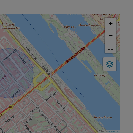
+
−
Tiles ©
basemap.at