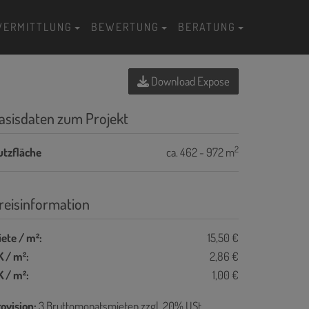
VERMITTLUNG
BEWERTUNG
BERATUNG
Download Expose
asisdaten zum Projekt
2
utzfläche
ca. 462 - 972 m
reisinformation
ete / m²:
15,50 €
 / m²:
2,86 €
 / m²:
1,00 €
ovision:
3 Bruttomonatsmieten zzgl. 20% USt.