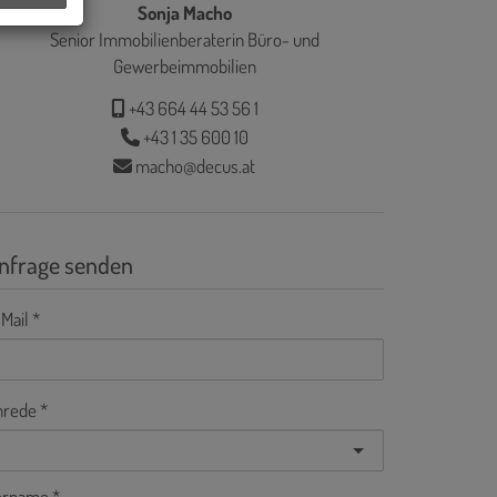
Sonja Macho
Senior Immobilienberaterin Büro- und
Gewerbeimmobilien
+43 664 44 53 56 1
+43 1 35 600 10
macho@decus.at
nfrage senden
Mail
nrede
orname