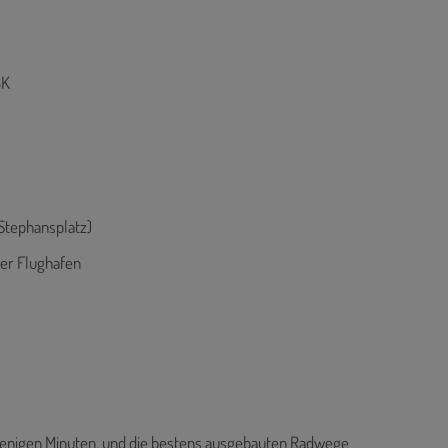
BK
 Stephansplatz)
ner Flughafen
 wenigen Minuten, und die bestens ausgebauten Radwege