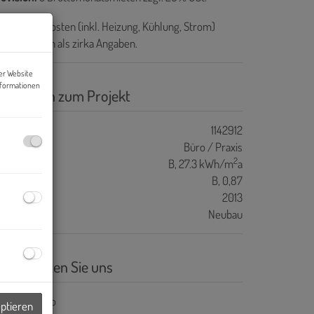
e Betriebskosten (inkl. Heizung, Kühlung, Strom)
rstehen sich als zirka Angaben.
er Website
nformationen
asisdaten zum Projekt
ojektnr.
1142912
bjektart
Büro / Praxis
2
WB
B, 27.3 kWh/m
a
GEE
B, 0,87
aujahr
2013
auart
Neubau
ontaktieren Sie uns
eptieren