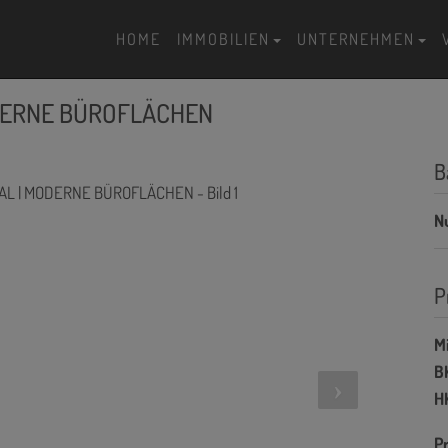
HOME
IMMOBILIEN
UNTERNEHMEN
ODERNE BÜROFLÄCHEN
B
N
P
Mi
BK
HK
Pr