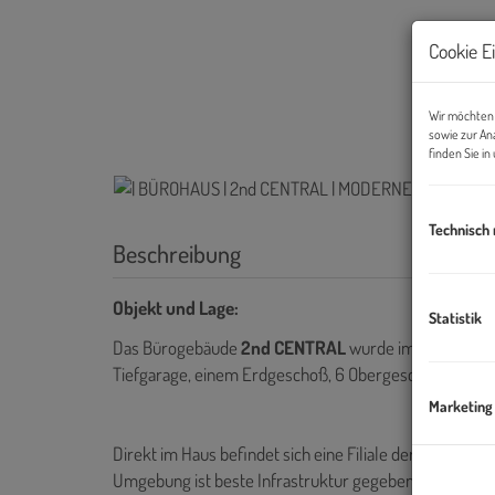
Cookie E
Wir möchten 
sowie zur An
finden Sie i
Technisch
Beschreibung
Objekt und Lage:
Statistik
Das Bürogebäude
2nd CENTRAL
wurde im Jahr 2013 f
Tiefgarage, einem Erdgeschoß, 6 Obergeschoße sowie
Marketing
Direkt im Haus befindet sich eine Filiale der Supermark
Umgebung ist beste Infrastruktur gegeben.