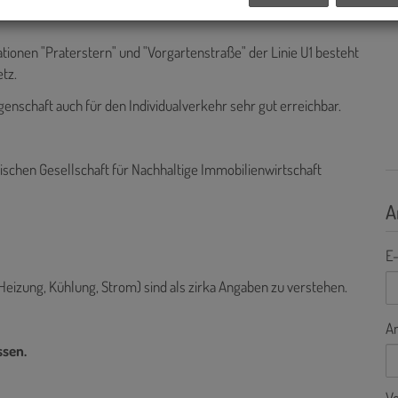
tionen "Praterstern" und "Vorgartenstraße" der Linie U1 besteht
tz.
genschaft auch für den Individualverkehr sehr gut erreichbar.
ischen Gesellschaft für Nachhaltige Immobilienwirtschaft
A
E-
Heizung, Kühlung, Strom) sind als zirka Angaben zu verstehen.
A
ssen.
V