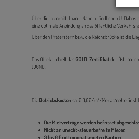
Über die in unmittelbarer Nähe befindlichen U-Bahnsta
eine optimale Anbindung an das öffentliche Verkehrsne
Über den Praterstern bzw. die Reichsbrücke ist die Lie
Das Objekt erhielt das
GOLD-Zertifikat
der Österreich
(ÖGNI).
Die
Betriebskosten
ca. € 3,86/m²/Monat/netto (inkl. 
Die Mietverträge werden befristet abgeschlo
Nicht an unecht-steuerbefreite Mieter.
3 bis 6 Bruttomonatsmieten Kaution