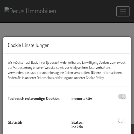
Navig
Notrufnummern:
Cookie Einstellungen
Notrufnummern Bundesgebiet
Feuerwehr
122
Wir möchten auf Basis Ihrer (jederzeit widerrufbaren) Einwilligung Cookies zum Zweck
Polizei
133
der Verbesserung unserer Website sowie zur Analyse Ihres Userverhaltens
verwenden, die dazu personenbezogene Daten verarbeiten. Nähere Informationen
Rettung
144
finden Sie in unserer
Datenschutzerklärung
und unserer
Cookie Policy
.
Notrufnummern Wien
Wasser Gebrechdienst Wien
01/ 599 599 400
Gaswerk Gebrechensdienst
128
Technisch notwendige Cookies
immer aktiv
Gesundheitsdienste
AKH Wien
01/ 40 400 - 0
Apothekendienst
1550
Statistik
Status:
Ärztefunkdienst
141
inaktiv
Bergrettung
140