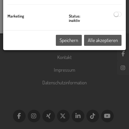
Pflegenotruf
01/ 1774 oder 01/ 52 144
Vergiftungszentrale
01/ 406 43 43
Marketing
Status:
Zahnärztlicher Notdienst
01/ 512 20 78
inaktiv
Speichern
Alle akzeptieren
Immobilien
Kontakt
Impressum
Datenschutzinformation