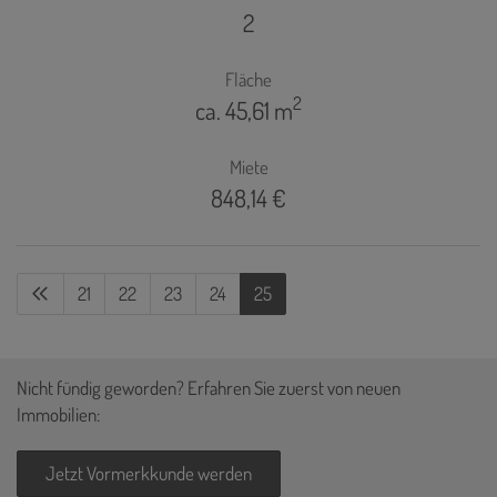
2
Fläche
2
ca. 45,61 m
Miete
848,14 €
21
22
23
24
25
Nicht fündig geworden? Erfahren Sie zuerst von neuen
Immobilien:
Jetzt Vormerkkunde werden