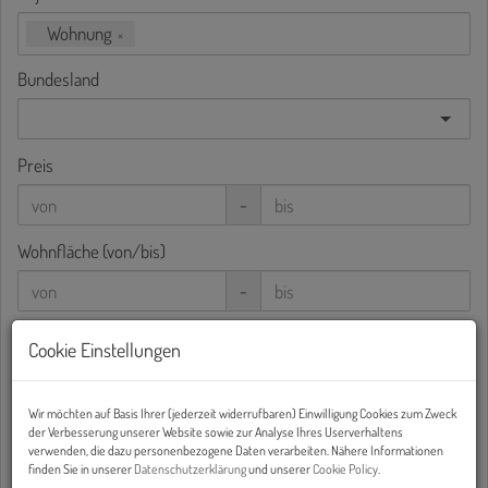
Wohnung
×
Bundesland
Preis
-
Wohnfläche (von/bis)
-
Zimmer
Cookie Einstellungen
-
Wir möchten auf Basis Ihrer (jederzeit widerrufbaren) Einwilligung Cookies zum Zweck
Weitere Suchoptionen
der Verbesserung unserer Website sowie zur Analyse Ihres Userverhaltens
verwenden, die dazu personenbezogene Daten verarbeiten. Nähere Informationen
Filter zurücksetzen
Suchen
finden Sie in unserer
Datenschutzerklärung
und unserer
Cookie Policy
.