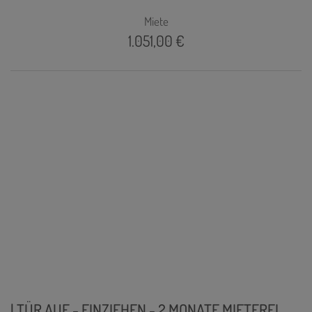
Miete
1.051,00 €
| TÜR AUF - EINZIEHEN - 2 MONATE MIETFREI