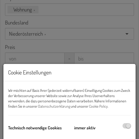
Wohnung
×
Bundesland
Niederösterreich
×
Preis
-
Wohnfläche (von/bis)
Cookie Einstellungen
-
Wir möchten auf Basis Ihrer (jederzeit widerrufbaren) Einwilligung Cookies zum Zweck
Zimmer
der Verbesserung unserer Website sowie zur Analyse Ihres Userverhaltens
verwenden, die dazu personenbezogene Daten verarbeiten. Nähere Informationen
-
finden Sie in unserer
Datenschutzerklärung
und unserer
Cookie Policy
.
Weitere Suchoptionen
Technisch notwendige Cookies
immer aktiv
Filter zurücksetzen
Suchen