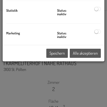
Statistik
Status:
inaktiv
1
2
3
Standardsortierung
×
Marketing
Status:
inaktiv
Speichern
Alle akzeptieren
2-ZIMMER MIT BALKON | MIETBEGINN JULI 2026
| KARMELITERHOF | NÄHE RATHAUS
3100 St. Pölten
Zimmer
2
Fläche
2