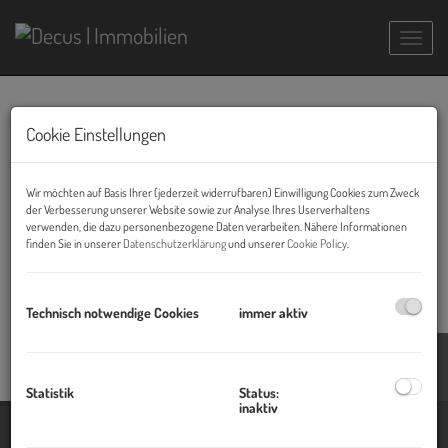
Navig
ÖVI Beitritt
Cookie Einstellungen
01.04.2013, 17:05
Wir möchten auf Basis Ihrer (jederzeit widerrufbaren) Einwilligung Cookies zum Zweck
Beitrittsgespräch und Aufnahme in den österreichischen Verein der
der Verbesserung unserer Website sowie zur Analyse Ihres Userverhaltens
Immobilientreuhänder (ÖVI) mit Verpflichtung zu regelmäßigen
verwenden, die dazu personenbezogene Daten verarbeiten. Nähere Informationen
Weiterbildungen und dem Ehrenkodex mit höchstprofessioneller
finden Sie in unserer
Datenschutzerklärung
und unserer
Cookie Policy
.
Kundenbetreuung.
Technisch notwendige Cookies
immer aktiv
Blog
Statistik
Status:
inaktiv
Immobilien