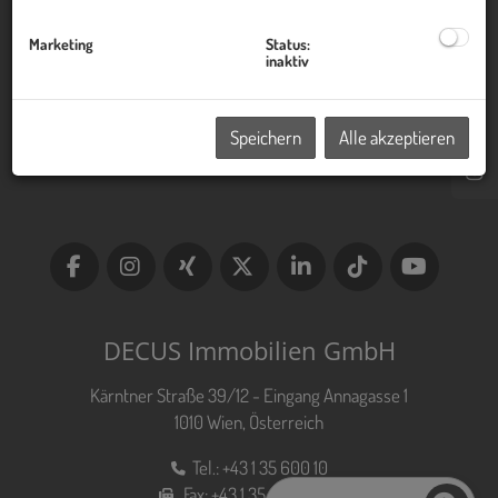
Kontakt
Marketing
Status:
inaktiv
Impressum
Speichern
Alle akzeptieren
Datenschutzinformation
DECUS Immobilien GmbH
Kärntner Straße 39/12 - Eingang Annagasse 1
1010 Wien, Österreich
Tel.:
+43 1 35 600 10
Fax:
+43 1 35 600 10 80