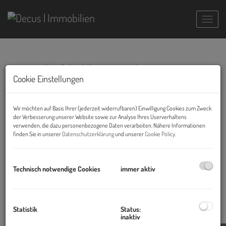
Navig
Wirtschaftlichkeitsrechnung
Cookie Einstellungen
Wirtschaftlichkeitsrechnung – Lohnt sich
Ihre Investition?
Wir möchten auf Basis Ihrer (jederzeit widerrufbaren) Einwilligung Cookies zum Zweck
der Verbesserung unserer Website sowie zur Analyse Ihres Userverhaltens
verwenden, die dazu personenbezogene Daten verarbeiten. Nähere Informationen
Wir analysieren die Rentabilität von Immobilienprojekten und
finden Sie in unserer
Datenschutzerklärung
und unserer
Cookie Policy
.
beantworten Ihre Fragen zu:
Cashflow
Technisch notwendige Cookies
immer aktiv
Rendite
Potenzieller Immobilienwert
Sie erhalten eine unabhängige, fundierte Bewertung, bevor Sie
Statistik
Status:
investieren.
inaktiv