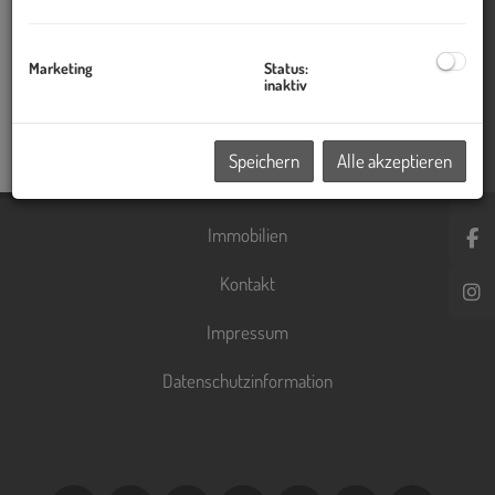
Kontaktieren Sie uns für eine individuelle Analyse – Ihr
Ansprechpartner: Alexander Hauer.
Marketing
Status:
inaktiv
JETZT E-MAIL SENDEN
+43 664 154 33 20
Speichern
Alle akzeptieren
Immobilien
Kontakt
Impressum
Datenschutzinformation