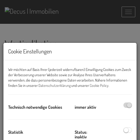
Navig
Wertindikation
Cookie Einstellungen
Wertindikation – Erste Einschätzung des
Immobilienwerts
Wir möchten auf Basis Ihrer (jederzeit widerrufbaren) Einwilligung Cookies zum Zweck
der Verbesserung unserer Website sowie zur Analyse Ihres Userverhaltens
Sie möchten eine schnelle und unverbindliche Vorabeinschätzung
verwenden, die dazu personenbezogene Daten verarbeiten. Nähere Informationen
finden Sie in unserer
Datenschutzerklärung
und unserer
Cookie Policy
.
Ihres Immobilienwerts? Die Wertindikation basiert auf den
Unterlagen des Eigentümers und dient als Orientierungshilfe –
nicht als Ersatz für ein Gutachten.
Technisch notwendige Cookies
immer aktiv
Wichtig:
Wertindikation = Schätzwert
Statistik
Status:
Verkehrswertgutachten = detaillierte Bewertung aller
inaktiv