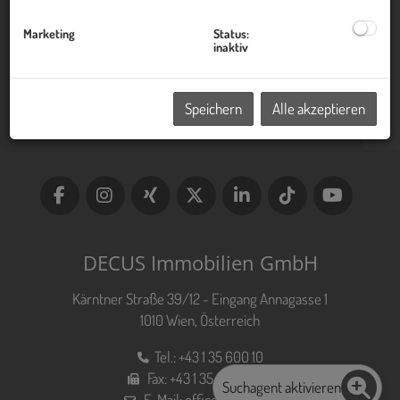
Kontakt
Marketing
Status:
inaktiv
Impressum
Datenschutzinformation
Speichern
Alle akzeptieren
DECUS Immobilien GmbH
Kärntner Straße 39/12 - Eingang Annagasse 1
1010 Wien, Österreich
Tel.:
+43 1 35 600 10
Fax:
+43 1 35 600 10 80
Suchagent aktivieren
E-Mail:
office@decus.at