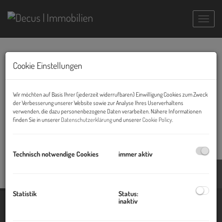
Navig
Vermittlungsstatistik
Cookie Einstellungen
31.12.2014, 23:41
Wir möchten auf Basis Ihrer (jederzeit widerrufbaren) Einwilligung Cookies zum Zweck
Mit Ende des dritten Wirtschaftsjahres wurden in Summe bereits ca. 200
der Verbesserung unserer Website sowie zur Analyse Ihres Userverhaltens
Mietwohnungen und Büros, 75 Eigentumsobjekte sowie 24 Zinshäuser und
verwenden, die dazu personenbezogene Daten verarbeiten. Nähere Informationen
Investmentobjekte erfolgreich vermittelt.
finden Sie in unserer
Datenschutzerklärung
und unserer
Cookie Policy
.
Technisch notwendige Cookies
immer aktiv
Blog
Statistik
Status:
inaktiv
Immobilien