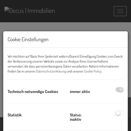
Navig
Beitritt Verein AREAMA
Cookie Einstellungen
01.02.2021, 23:57
Wir möchten auf Basis Ihrer (jederzeit widerrufbaren) Einwilligung Cookies zum Zweck
DECUS tritt als eines der ersten Mitglieder dem neu gegründeten Verein
der Verbesserung unserer Website sowie zur Analyse Ihres Userverhaltens
AREAMA bei, welcher sich für die Professionalisierung des
verwenden, die dazu personenbezogene Daten verarbeiten. Nähere Informationen
Immobilienbereichs Asset Management einsetzt. Zusätzlich unterstützen
finden Sie in unserer
Datenschutzerklärung
und unserer
Cookie Policy
.
wir den Verein als Fördermitglied.
Technisch notwendige Cookies
immer aktiv
Blog
Statistik
Status:
inaktiv
Immobilien