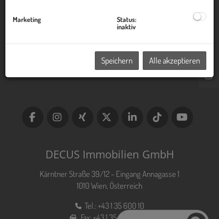
Kontakt
Marketing
Status:
inaktiv
Impressum
Speichern
Alle akzeptieren
Datenschutzinformation
DECUS Immobilien GmbH
Kärntner Straße 39/12 - Eingang Annagasse 1
1010 Wien, Österreich
Tel.:
+43 1 35 600 10
Fax:
+43 1 35 600 10 80