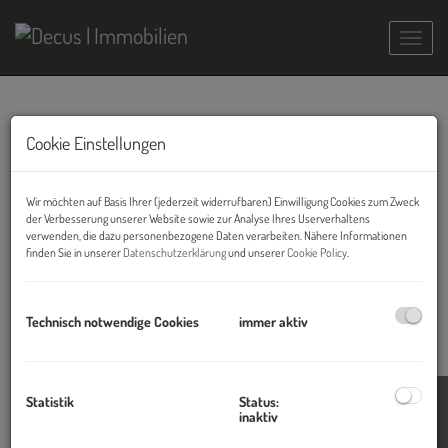
Navig
Alleinvermittlungsauftrag für
Cookie Einstellungen
GREEN21 - 147 Mietwohnungen im 21.
Bezirk Wiens
Wir möchten auf Basis Ihrer (jederzeit widerrufbaren) Einwilligung Cookies zum Zweck
der Verbesserung unserer Website sowie zur Analyse Ihres Userverhaltens
verwenden, die dazu personenbezogene Daten verarbeiten. Nähere Informationen
17.01.2024, 11:27
finden Sie in unserer
Datenschutzerklärung
und unserer
Cookie Policy
.
DECUS Immobilien hat den Alleinvermittlungsauftrag zur Vermarktung
von 147 Mietwohnungen im Projekt "GREEN21" von einem staatlichen
Auftraggeber der Republik Österreich erhalten. Die Vermietung wird Ende
Technisch notwendige Cookies
immer aktiv
März beginnen, hervorzuheben ist vor allem die hochwertige und grüne
Ausstattung des Gebäudes und der Wohnungen.
Statistik
Status:
inaktiv
Blog