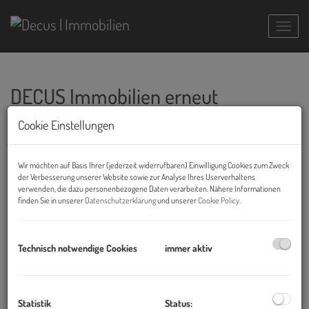
Navig
DECUS Immobilien erneut
ausgezeichnet. Aufnahme in die
Cookie Einstellungen
FindMyHome.at Hall of Fame.
Wir möchten auf Basis Ihrer (jederzeit widerrufbaren) Einwilligung Cookies zum Zweck
12.05.2025, 09:44
der Verbesserung unserer Website sowie zur Analyse Ihres Userverhaltens
2025 entwickelt sich zum besonderen Jahr für DECUS Immobilien. Wir
verwenden, die dazu personenbezogene Daten verarbeiten. Nähere Informationen
freuen uns, nach bereits zwei großartigen Auszeichnungen, nun auch in
finden Sie in unserer
Datenschutzerklärung
und unserer
Cookie Policy
.
die exklusive Hall of Fame von FindMyHome.at aufgenommen worden zu
sein. Damit zählt DECUS offiziell zu den Top 25 Immobilienanbietern
Österreichs.
Technisch notwendige Cookies
immer aktiv
Diese Anerkennung ist für uns besonders wertvoll, da sie auf den
authentischen Bewertungen und Erfahrungen unserer
Statistik
Status: