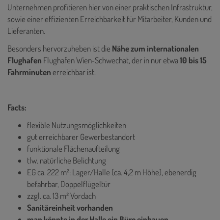
Unternehmen profitieren hier von einer praktischen Infrastruktur,
sowie einer effizienten Erreichbarkeit für Mitarbeiter, Kunden und
Lieferanten.
Besonders hervorzuheben ist die
Nähe zum internationalen
Flughafen
Flughafen Wien‑Schwechat, der in nur etwa
10 bis 15
Fahrminuten
erreichbar ist.
Facts:
flexible Nutzungsmöglichkeiten
gut erreichbarer Gewerbestandort
funktionale Flächenaufteilung
tlw. natürliche Belichtung
EG ca. 222 m²: Lager/Halle (ca. 4,2 m Höhe), ebenerdig
befahrbar, Doppelflügeltür
zzgl. ca. 13 m² Vordach
Sanitäreinheit vorhanden
man könnte in der Halle ein Büro einbauen