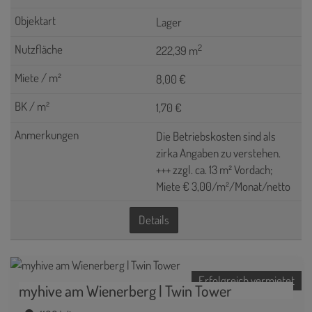
Lager
2
222,39 m
8,00 €
1,70 €
Die Betriebskosten sind als
zirka Angaben zu verstehen.
+++ zzgl. ca. 13 m² Vordach;
Miete € 3,00/m²/Monat/netto
Details
Erfolgreich vermietet
myhive am Wienerberg | Twin Tower