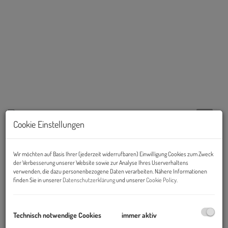
Cookie Einstellungen
Beschreibung
Wir möchten auf Basis Ihrer (jederzeit widerrufbaren) Einwilligung Cookies zum Zweck
der Verbesserung unserer Website sowie zur Analyse Ihres Userverhaltens
Hinweis:
SCHRIFTLICHE ANFRAGEN mit Angabe der
verwenden, die dazu personenbezogene Daten verarbeiten. Nähere Informationen
finden Sie in unserer
Datenschutzerklärung
und unserer
Cookie Policy
.
vollständigen Firmen- und Kontaktdaten und Bekanntgabe,
sowie um genaue Informationen um welchen Lagerzweck es
sich bei Ihrer gewünschten Nutzung handelt.
Technisch notwendige Cookies
immer aktiv