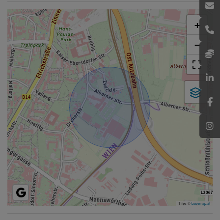
+
−
Tiles ©
basemap.at