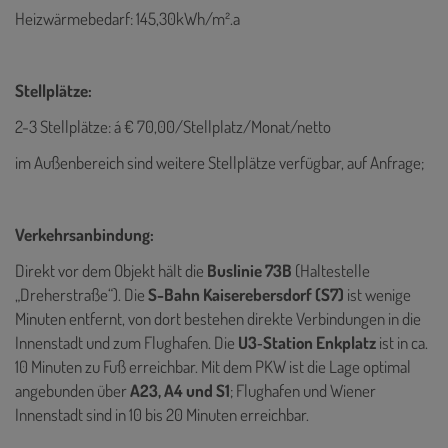
Heizwärmebedarf: 145,30kWh/m².a
Stellplätze:
2-3 Stellplätze: á € 70,00/Stellplatz/Monat/netto
im Außenbereich sind weitere Stellplätze verfügbar, auf Anfrage;
Verkehrsanbindung:
Direkt vor dem Objekt hält die
Buslinie 73B
(Haltestelle
„Dreherstraße“). Die
S-Bahn Kaiserebersdorf (S7)
ist wenige
Minuten entfernt, von dort bestehen direkte Verbindungen in die
Innenstadt und zum Flughafen. Die
U3‑Station Enkplatz
ist in ca.
10 Minuten zu Fuß erreichbar. Mit dem PKW ist die Lage optimal
angebunden über
A23, A4 und S1
; Flughafen und Wiener
Innenstadt sind in 10 bis 20 Minuten erreichbar.