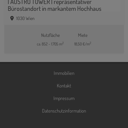
| AUSTRO TOWER | repräsentativer
Bürostandort in markantem Hochhaus
1030 Wien
Nutzfläche
Miete
2
2
ca. 852 - 1.705 m
18,50 €/m
Immobilien
Kontakt
Impressum
Datenschutzinformation