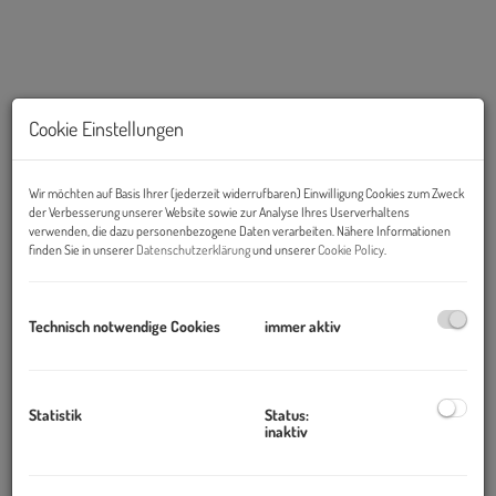
Cookie Einstellungen
Wir möchten auf Basis Ihrer (jederzeit widerrufbaren) Einwilligung Cookies zum Zweck
der Verbesserung unserer Website sowie zur Analyse Ihres Userverhaltens
verwenden, die dazu personenbezogene Daten verarbeiten. Nähere Informationen
finden Sie in unserer
Datenschutzerklärung
und unserer
Cookie Policy
.
Beschreibung
Technisch notwendige Cookies
immer aktiv
Objekt und Lage:
Die gepflegte Liegenschaft befindet in einer Seitengasse zur
Laxenburgerstraße.
Statistik
Status:
inaktiv
Die Infrastruktur ist bestens gegeben, alle Einrichtungen des