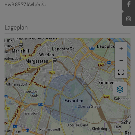
2
HWB
85.77 kWh/m
a
Lageplan
+
−