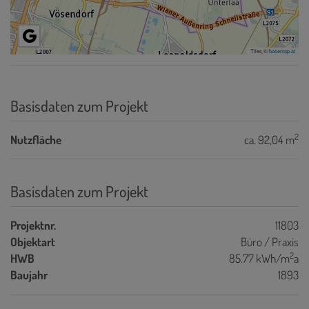
Tiles ©
basemap.at
Basisdaten zum Projekt
2
Nutzfläche
ca. 92,04 m
Basisdaten zum Projekt
Projektnr.
11803
Objektart
Büro / Praxis
2
HWB
85.77 kWh/m
a
Baujahr
1893