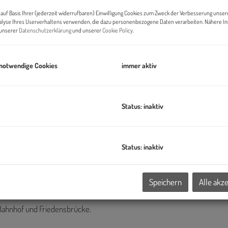
auf Basis Ihrer (jederzeit widerrufbaren) Einwilligung Cookies zum Zweck der Verbesserung unser
alyse Ihres Userverhaltens verwenden, die dazu personenbezogene Daten verarbeiten. Nähere I
n unserer
Datenschutzerklärung
und unserer
Cookie Policy
.
 notwendige Cookies
immer aktiv
Status: inaktiv
Status: inaktiv
hnete Infrastruktur mit Geschäften, Lokalen und öffentlichem
Speichern
Alle akz
 Bahnhof und Friedensbrücke.