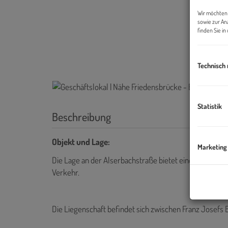
Wir möchten 
sowie zur An
finden Sie i
Technisch
Statistik
Beschreibung
Objekt und Lage:
Marketing
Die Lage an der Alserbachstraße bietet eine ausgezeic
Verkehr.
Die Liegenschaft befindet sich zwischen Franz Josefs