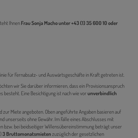
teht Ihnen
Frau Sonja Macho unter +43 (1) 35 600 10 oder
linie für Fernabsatz- und Auswärtsgeschäfte in Kraft getreten ist.
hten wir Sie darüber informieren, dass ein Provisionsanspruch
 besteht. Eine Besichtigung ist nach wie vor
unverbindlich
end zur Miete angeboten. Oben angeführte Angaben basieren auf
d unserseits ohne Gewähr. Im Falle eines Abschlusses mit
n bzw. bei beidseitiger Willensübereinstimmung beträgt unser
)
3 Bruttomonatsmieten
zuzüglich der gesetzlichen