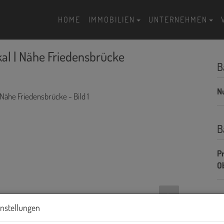
HOME
IMMOBILIEN
UNTERNEHMEN
kal | Nähe Friedensbrücke
B
N
B
Pr
O
K
instellungen