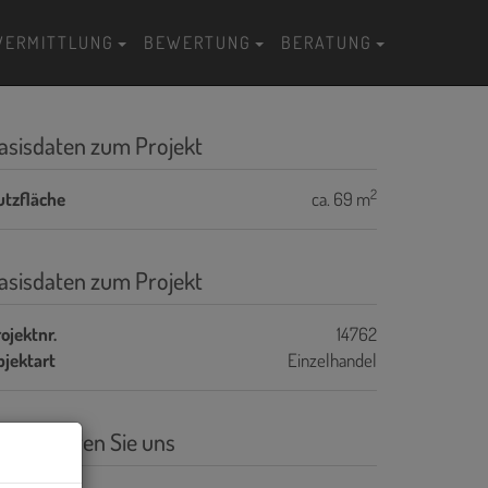
VERMITTLUNG
BEWERTUNG
BERATUNG
asisdaten zum Projekt
2
utzfläche
ca. 69 m
asisdaten zum Projekt
ojektnr.
14762
bjektart
Einzelhandel
ontaktieren Sie uns