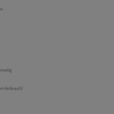
en.
enseitig
hem Verbrauch)