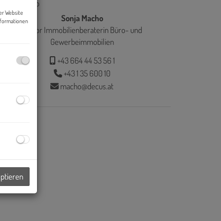
er Website
Sonja Macho
nformationen
Senior Immobilienberaterin Büro- und
Gewerbeimmobilien
+43 664 44 53 56 1
+43 1 35 600 10
macho@decus.at
eptieren