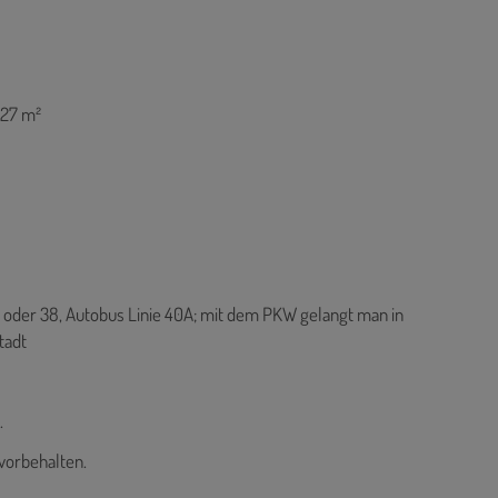
 27 m²
37 oder 38, Autobus Linie 40A; mit dem PKW gelangt man in
tadt
.
vorbehalten.