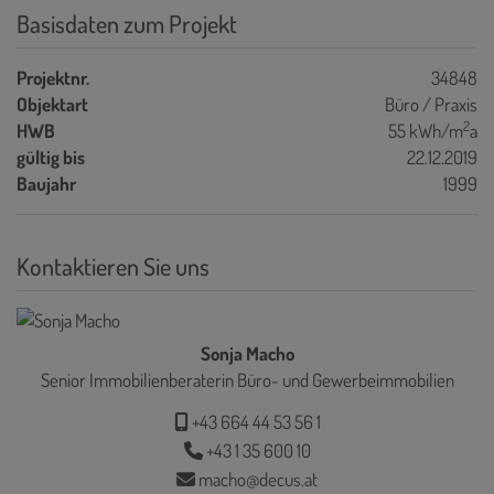
Basisdaten zum Projekt
Projektnr.
34848
Objektart
Büro / Praxis
2
HWB
55 kWh/m
a
gültig bis
22.12.2019
Baujahr
1999
Kontaktieren Sie uns
Sonja Macho
Senior Immobilienberaterin Büro- und Gewerbeimmobilien
+43 664 44 53 56 1
+43 1 35 600 10
macho@decus.at