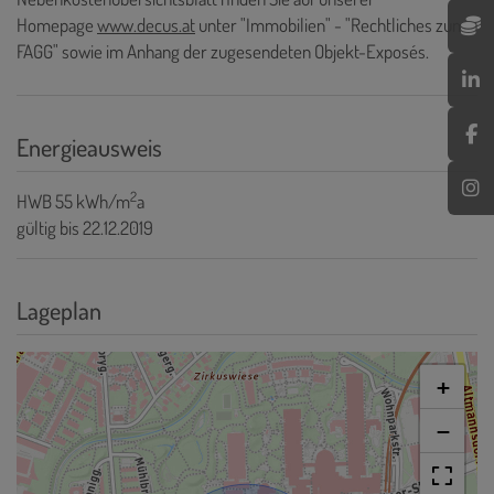
Homepage
www.decus.at
unter "Immobilien" - "Rechtliches zum
FAGG" sowie im Anhang der zugesendeten Objekt-Exposés.
Energieausweis
2
HWB
55 kWh/m
a
gültig bis
22.12.2019
Lageplan
+
−