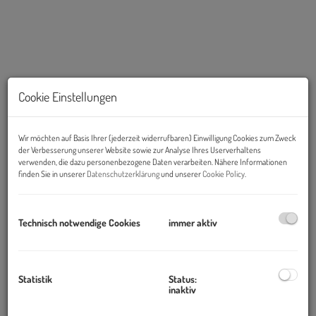
Cookie Einstellungen
Wir möchten auf Basis Ihrer (jederzeit widerrufbaren) Einwilligung Cookies zum Zweck
der Verbesserung unserer Website sowie zur Analyse Ihres Userverhaltens
verwenden, die dazu personenbezogene Daten verarbeiten. Nähere Informationen
finden Sie in unserer
Datenschutzerklärung
und unserer
Cookie Policy
.
Beschreibung
Objekt und Lage:
Technisch notwendige Cookies
immer aktiv
Die moderne Liegenschaft befindet sich gegenüber der
Wohnhausanlage Alt Erlaa und ca. 3 Gehminuten von der Station
der Linie U6 entfernt.
Statistik
Status:
inaktiv