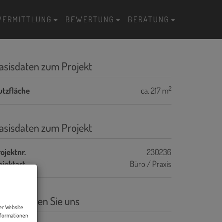
VERMITTLUNG
BEWERTUNG
BERATUNG
asisdaten zum Projekt
2
utzfläche
ca. 217 m
asisdaten zum Projekt
ojektnr.
230236
bjektart
Büro / Praxis
ontaktieren Sie uns
er Website
nformationen