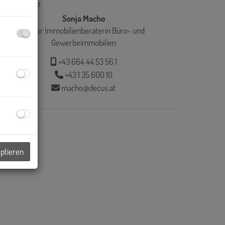
Sonja Macho
Senior Immobilienberaterin Büro- und
Gewerbeimmobilien
+43 664 44 53 56 1
+43 1 35 600 10
macho@decus.at
eptieren