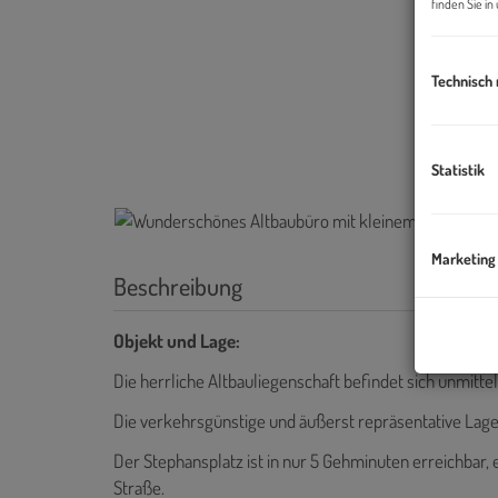
finden Sie i
Technisch
Statistik
Marketing
Beschreibung
Objekt und Lage:
Die herrliche Altbauliegenschaft befindet sich unmitte
Die verkehrsgünstige und äußerst repräsentative Lage 
Der Stephansplatz ist in nur 5 Gehminuten erreichbar,
Straße.