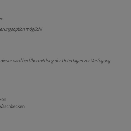
en.
ngerungsoption möglich)
, dieser wird bei Übermittlung der Unterlagen zur Verfügung
lkon
n Waschbecken