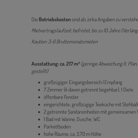
Die
Betriebskosten
sind als zirka Angaben zu versteh
Mietvertragslaufzeit: befristet, bis zu 10 Jahre (Verlä
Kaution: 3-6 Bruttomonatsmieten
Ausstattung: ca. 217 m²
(geringe Abweichung lt. Plan
gestellt)
großzügiger Eingangsbereich | Empfang
7 Zimmer (4 davon getrennt begehbar), 1 Diele
öffenbare Fenster
eingerichtete, großzügige Teeküche mit Stehba
2 getrennte Sanitäreinheiten mit gemeinsame
1 Bad mit Wanne, Dusche, WC
Parkettboden
hohe Räume, ca. 3,70 m Höhe