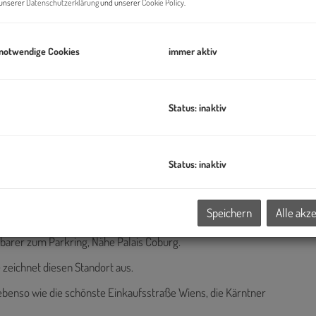
n unserer
Datenschutzerklärung
und unserer
Cookie Policy
.
 notwendige Cookies
immer aktiv
Status: inaktiv
Status: inaktiv
Speichern
Alle akz
lbarer zum Parkring, Nähe Palais Coburg.
zeichnet diesen Standort aus.
 ebenso wie die schönste Einkaufsstraße Wiens, die Kärntner