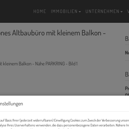
HOME
IMMOBILIEN
UNTERNEHMEN
önes Altbaubüro mit kleinem Balkon -
B
N
B
Pr
O
instellungen
K
auf Basis Ihrer (jederzeit widerrufbaren) Einwilligung Cookies zum Zweck der Verbesserung unser
alyse Ihres Userverhaltens verwenden, die dazu personenbezogene Daten verarbeiten. Nähere I