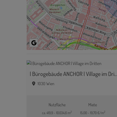
| Bürogebäude ANCHOR | Village im 
1030 Wien
Nutzfläche
Miete
2
2
ca. 419,9 - 10.034,6 m
15,00 - 19,70 €/m