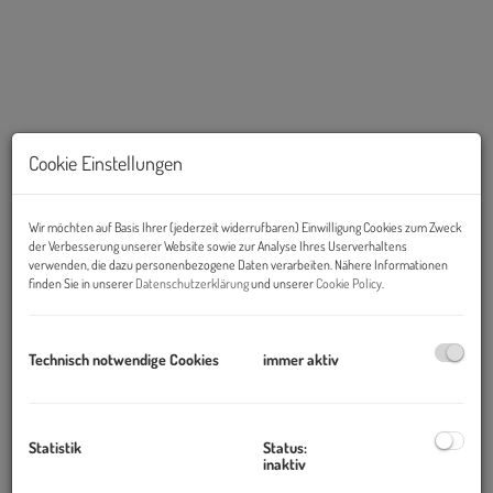
Cookie Einstellungen
Wir möchten auf Basis Ihrer (jederzeit widerrufbaren) Einwilligung Cookies zum Zweck
Beschreibung
der Verbesserung unserer Website sowie zur Analyse Ihres Userverhaltens
verwenden, die dazu personenbezogene Daten verarbeiten. Nähere Informationen
finden Sie in unserer
Datenschutzerklärung
und unserer
Cookie Policy
.
Objekt und Lage:
Unaufdringlich, aber beeindruckend. Das Business Center Wien Le
Technisch notwendige Cookies
immer aktiv
Palais bietet genau das Prestige, das Sie von einer Straße mit
aristokratischer Geschichte erwarten würden. Da ist es nicht
überraschend, dass sich in der Umgebung exklusive Firmen aus
Statistik
Status:
Bereichen wie Marketing oder Unternehmensmanagement
inaktiv
niedergelassen haben.