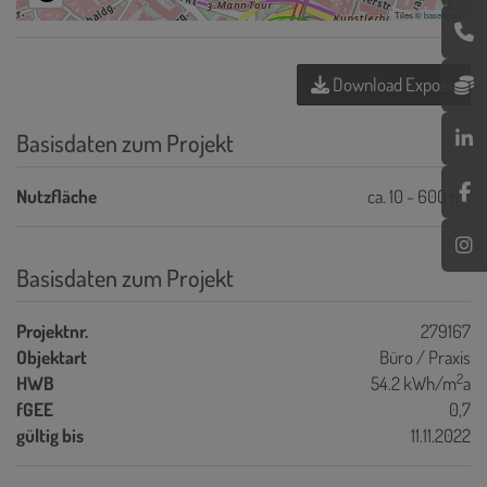
Tiles ©
basemap.at
Download Expose
Basisdaten zum Projekt
2
Nutzfläche
ca. 10 - 600 m
Basisdaten zum Projekt
Projektnr.
279167
Objektart
Büro / Praxis
2
HWB
54.2 kWh/m
a
fGEE
0,7
gültig bis
11.11.2022