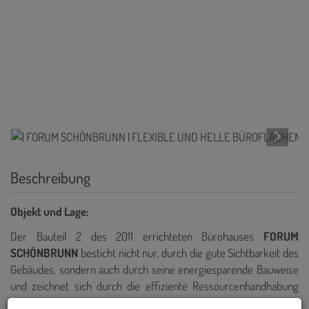
Beschreibung
Objekt und Lage:
Der Bauteil 2 des 2011 errichteten Bürohauses
FORUM
SCHÖNBRUNN
besticht nicht nur, durch die gute Sichtbarkeit des
Gebäudes, sondern auch durch seine energiesparende Bauweise
und zeichnet sich durch die
effiziente Ressourcenhandhabung
bestens aus.
Der kristallartige Vorbau lässt die Büroräume mit