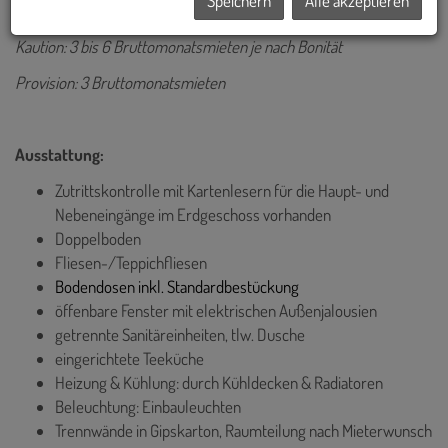
Speichern
Alle akzeptieren
Rücksprache für kürzere Laufzeit bei kleineren Einheiten)
Kaution: 3 bis 6 Bruttomonatsmieten je nach Bonität
Provision: 3 Bruttomonatsmieten
Ausstattung:
Zutrittskontrolle mit Kartenlesern für die Haupt- und
Nebeneingänge im Erdgeschoss vorhanden
Doppelboden
Fliesen-/Teppichfliesen
Bodendosen inkl. Standardbestückung
öffenbare Fenster mit elektrischen Außenjalousien
getrennte Sanitäreinheiten, tlw. Dusche
eingerichtete Teeküche
Heizung & Kühlung: durch Kühldecken & Radiatoren
Beleuchtung: Einbauleuchten
Trennwände in Gipskarton, Raumteilung nach Mieterwunsch