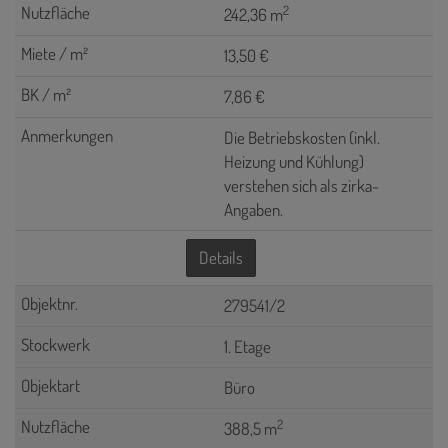
2
242,36 m
13,50 €
7,86 €
Die Betriebskosten (inkl.
Heizung und Kühlung)
verstehen sich als zirka-
Angaben.
Details
279541/2
1. Etage
Büro
2
388,5 m