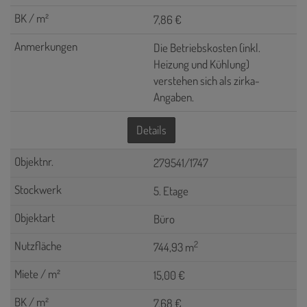
7,86 €
Die Betriebskosten (inkl.
Heizung und Kühlung)
verstehen sich als zirka-
Angaben.
Details
279541/1747
5. Etage
Büro
2
744,93 m
15,00 €
7,68 €