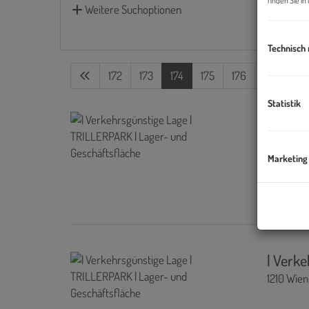
finden Sie i
Weitere Suchoptionen
Technisch
172
173
174
175
176
Statistik
| Verk
1210 Wien
Marketing
ca. 
| Verk
1210 Wien