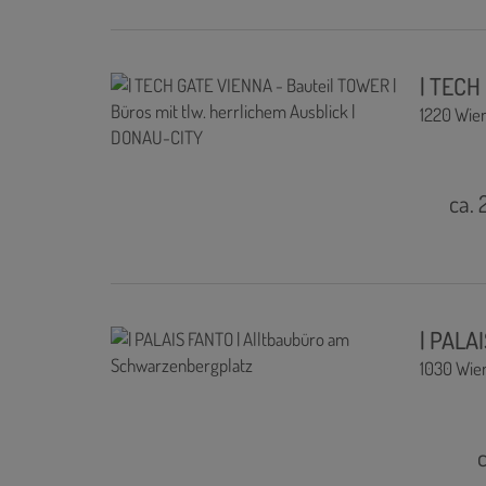
| TECH
1220 Wie
ca. 
| PALA
1030 Wie