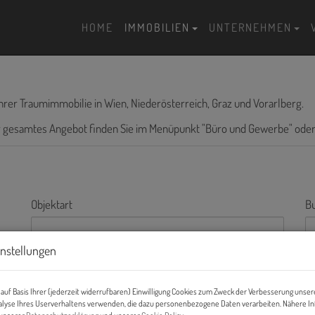
HOME
IMMOBILIEN
UNTERNEHMEN
hrer Traumimmobilie in Wien, Niederösterreich, Graz und Vorarlberg.
er gesamtes Angebot finden Sie im Menüpunkt "Büro und Gewerbe" ode
Objektart
B
instellungen
Wohnfläche (von/bis)
Z
-
auf Basis Ihrer (jederzeit widerrufbaren) Einwilligung Cookies zum Zweck der Verbesserung unser
alyse Ihres Userverhaltens verwenden, die dazu personenbezogene Daten verarbeiten. Nähere I