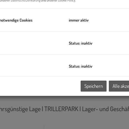
n unserer
Datenschutzerklärung
und unserer
Cookie Policy
.
 notwendige Cookies
immer aktiv
Status: inaktiv
ehrsgünstige Lage | TRILLERPARK | Lager- und Geschäf
Status: inaktiv
Nutzfläche
Miete
2
2
475 - 1.057,5 m
5,00 €/m
Speichern
Alle akz
ehrsgünstige Lage | TRILLERPARK | Lager- und Geschäf