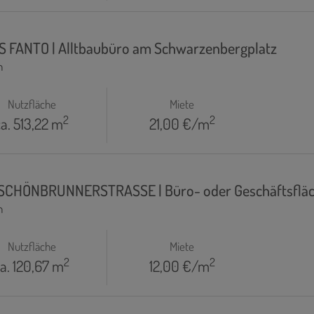
IS FANTO | Alltbaubüro am Schwarzenbergplatz
n
Nutzfläche
Miete
2
2
ca. 513,22 m
21,00 €/m
 SCHÖNBRUNNERSTRASSE | Büro- oder Geschäftsflä
n
Nutzfläche
Miete
2
2
a. 120,67 m
12,00 €/m