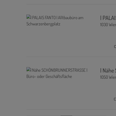
| PALA
1030 Wie
| Nähe
1050 Wie
c