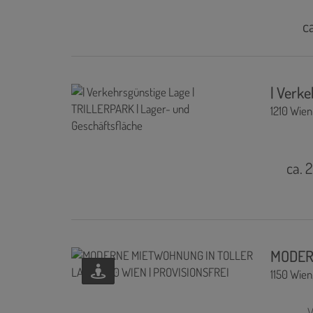
c
| Verk
1210 Wien
ca. 
MODERN
1150 Wien
V