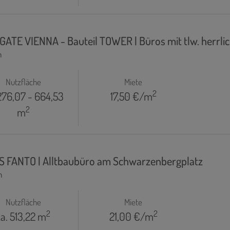
 GATE VIENNA - Bauteil TOWER | Büros mit tlw. herrl
n
Nutzfläche
Miete
2
276,07 - 664,53
17,50 €/m
2
m
IS FANTO | Alltbaubüro am Schwarzenbergplatz
n
Nutzfläche
Miete
2
2
ca. 513,22 m
21,00 €/m