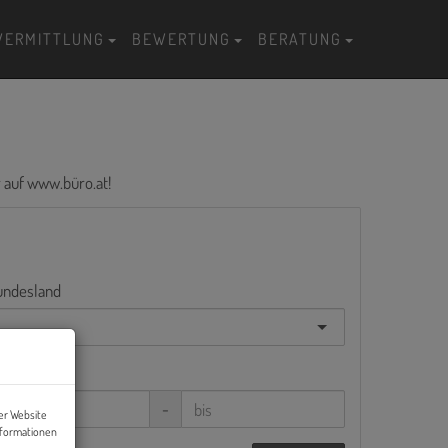
VERMITTLUNG
BEWERTUNG
BERATUNG
r auf
www.büro.at
!
undesland
immer
-
er Website
nformationen