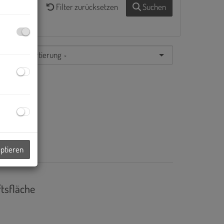
Filter zurücksetzen
Suchen
Standardsortierung
×
tsfläche
eptieren
tsfläche