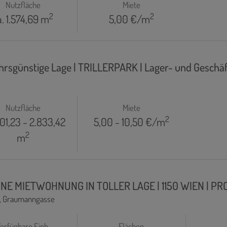
Nutzfläche
Miete
2
2
a. 1.574,69 m
5,00 €/m
ehrsgünstige Lage | TRILLERPARK | Lager- und Geschäf
Nutzfläche
Miete
2
201,23 - 2.833,42
5,00 - 10,50 €/m
2
m
E MIETWOHNUNG IN TOLLER LAGE | 1150 WIEN | PR
, Graumanngasse
erfügbare Einh.
Flächen