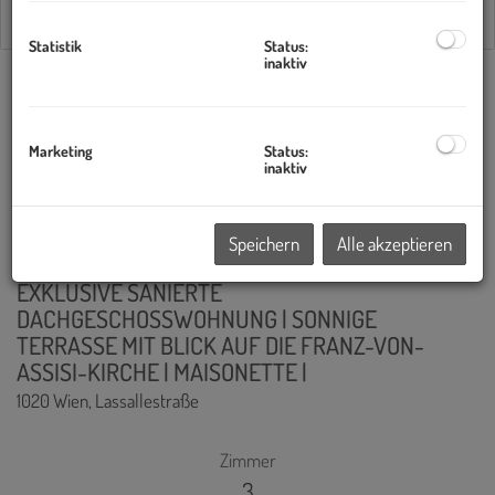
Statistik
Status:
inaktiv
2
3
4
5
6
Standardsortierung
×
Marketing
Status:
inaktiv
Speichern
Alle akzeptieren
EXKLUSIVE SANIERTE
DACHGESCHOSSWOHNUNG | SONNIGE
TERRASSE MIT BLICK AUF DIE FRANZ-VON-
ASSISI-KIRCHE | MAISONETTE |
1020 Wien
, Lassallestraße
Zimmer
3