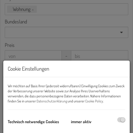
Wohnung
×
Bundesland
Preis
-
Cookie Einstellungen
Wohnfläche (von/bis)
-
Wir möchten auf Basis Ihrer (jederzeit widerrufbaren) Einwilligung Cookies zum Zweck
der Verbesserung unserer Website sowie zur Analyse Ihres Userverhaltens
Zimmer
verwenden, die dazu personenbezogene Daten verarbeiten. Nähere Informationen
finden Sie in unserer
Datenschutzerklärung
und unserer
Cookie Policy
.
-
Weitere Suchoptionen
Technisch notwendige Cookies
immer aktiv
Filter zurücksetzen
Suchen