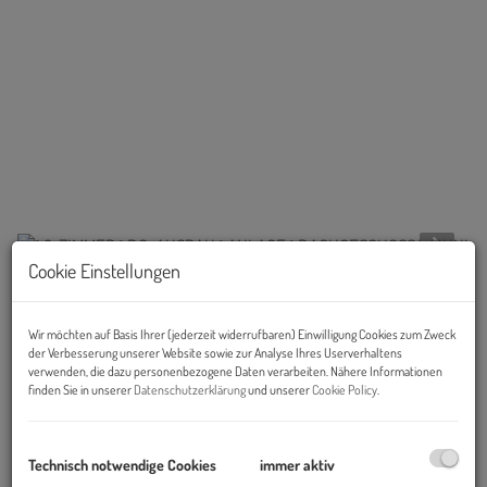
Cookie Einstellungen
Beschreibung
Wir möchten auf Basis Ihrer (jederzeit widerrufbaren) Einwilligung Cookies zum Zweck
der Verbesserung unserer Website sowie zur Analyse Ihres Userverhaltens
JUGENDSTIL IN BELIEBTER WOHNLAGE - "TIEFENDORFER4"
verwenden, die dazu personenbezogene Daten verarbeiten. Nähere Informationen
finden Sie in unserer
Datenschutzerklärung
und unserer
Cookie Policy
.
Das schöne neue Projekt ging soeben in die Vermarktung, 28
Technisch notwendige Cookies
immer aktiv
Wohnungen stehen zum Verkauf!