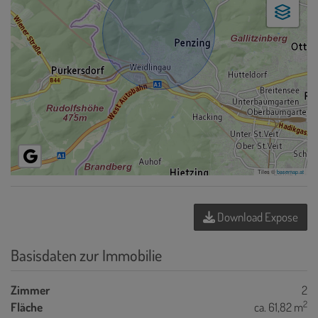
Tiles ©
basemap.at
Download Expose
Basisdaten zur Immobilie
Zimmer
2
2
Fläche
ca. 61,82 m