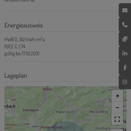
Energieausweis
2
HWB
D, 102 kWh/m
a
fGEE
C, 1,74
gültig bis
17.10.2031
Lageplan
+
−