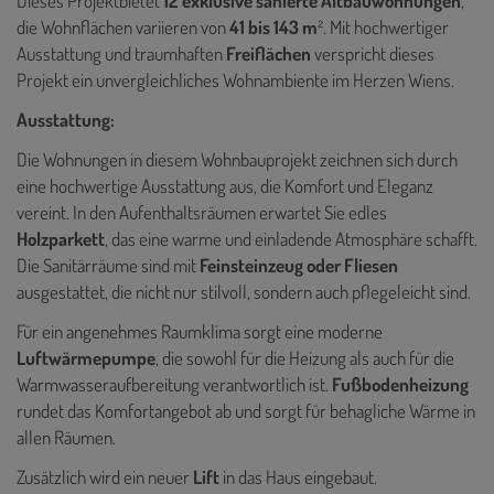
Dieses Projektbietet
12 exklusive sanierte Altbauwohnungen
,
die Wohnflächen variieren von
41 bis 143 m
². Mit hochwertiger
Ausstattung und traumhaften
Freiflächen
verspricht dieses
Projekt ein unvergleichliches Wohnambiente im Herzen Wiens.
Ausstattung:
Die Wohnungen in diesem Wohnbauprojekt zeichnen sich durch
eine hochwertige Ausstattung aus, die Komfort und Eleganz
vereint. In den Aufenthaltsräumen erwartet Sie edles
Holzparkett
, das eine warme und einladende Atmosphäre schafft.
Die Sanitärräume sind mit
Feinsteinzeug oder Fliesen
ausgestattet, die nicht nur stilvoll, sondern auch pflegeleicht sind.
Für ein angenehmes Raumklima sorgt eine moderne
Luftwärmepumpe
, die sowohl für die Heizung als auch für die
Warmwasseraufbereitung verantwortlich ist.
Fußbodenheizung
rundet das Komfortangebot ab und sorgt für behagliche Wärme in
allen Räumen.
Zusätzlich wird ein neuer
Lift
in das Haus eingebaut.