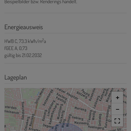
Beispielbilder bzw. Renderings handelt.
Energieausweis
2
HWB
C, 73.3 kWh/m
a
fGEE
A, 0,73
gültig bis
21.02.2032
Lageplan
+
−