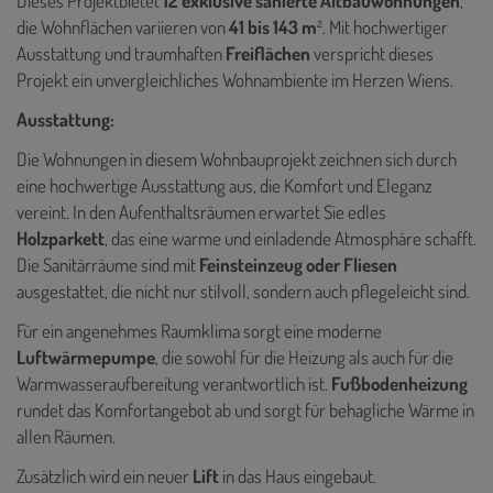
Dieses Projektbietet
12 exklusive sanierte Altbauwohnungen
,
die Wohnflächen variieren von
41 bis 143 m
². Mit hochwertiger
Ausstattung und traumhaften
Freiflächen
verspricht dieses
Projekt ein unvergleichliches Wohnambiente im Herzen Wiens.
Ausstattung:
Die Wohnungen in diesem Wohnbauprojekt zeichnen sich durch
eine hochwertige Ausstattung aus, die Komfort und Eleganz
vereint. In den Aufenthaltsräumen erwartet Sie edles
Holzparkett
, das eine warme und einladende Atmosphäre schafft.
Die Sanitärräume sind mit
Feinsteinzeug oder Fliesen
ausgestattet, die nicht nur stilvoll, sondern auch pflegeleicht sind.
Für ein angenehmes Raumklima sorgt eine moderne
Luftwärmepumpe
, die sowohl für die Heizung als auch für die
Warmwasseraufbereitung verantwortlich ist.
Fußbodenheizung
rundet das Komfortangebot ab und sorgt für behagliche Wärme in
allen Räumen.
Zusätzlich wird ein neuer
Lift
in das Haus eingebaut.