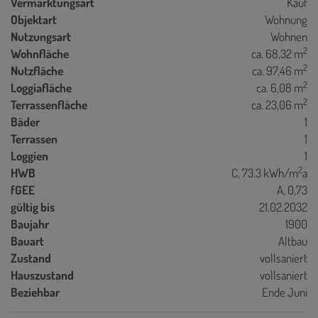
Vermarktungsart
Kauf
Objektart
Wohnung
Nutzungsart
Wohnen
2
Wohnfläche
ca. 68,32 m
2
Nutzfläche
ca. 97,46 m
2
Loggiafläche
ca. 6,08 m
2
Terrassenfläche
ca. 23,06 m
Bäder
1
Terrassen
1
Loggien
1
2
HWB
C, 73.3 kWh/m
a
fGEE
A, 0,73
gültig bis
21.02.2032
Baujahr
1900
Bauart
Altbau
Zustand
vollsaniert
Hauszustand
vollsaniert
Beziehbar
Ende Juni