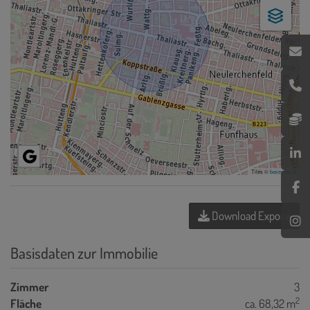
Tiles ©
basemap.at
Download Expose
Basisdaten zur Immobilie
Zimmer
3
2
Fläche
ca. 68,32 m