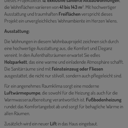
Dieses Projektbietet
12 exklusive sanierte Altbauwohnungen
,
die Wohnflächen variieren von
41 bis 143 m
². Mit hochwertiger
Ausstattung und traumhaften
Freiflächen
verspricht dieses
Projekt ein unvergleichliches Wohnambiente im Herzen Wiens.
Ausstattung:
Die Wohnungen in diesem Wohnbauprojekt zeichnen sich durch
eine hochwertige Ausstattung aus, die Komfort und Eleganz
vereint. In den Aufenthaltsräumen erwartet Sie edles
Holzparkett
, das eine warme und einladende Atmosphäre schafft.
Die Sanitärräume sind mit
Feinsteinzeug oder Fliesen
ausgestattet, die nicht nur stilvoll, sondern auch pflegeleicht sind.
Für ein angenehmes Raumklima sorgt eine moderne
Luftwärmepumpe
, die sowohl für die Heizung als auch für die
Warmwasseraufbereitung verantwortlich ist.
Fußbodenheizung
rundet das Komfortangebot ab und sorgt für behagliche Wärme in
allen Räumen.
Zusätzlich wird ein neuer
Lift
in das Haus eingebaut.