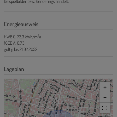
Beispielbilder bzw. Renderings handelt.
Energieausweis
2
HWB
C, 73.3 kWh/m
a
fGEE
A, 0,73
gültig bis
21.02.2032
Lageplan
+
−