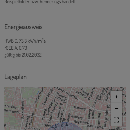
Beispielbilder bzw. Renderings handelt.
Energieausweis
2
HWB
C, 73.3 kWh/m
a
fGEE
A, 0,73
gültig bis
21.02.2032
Lageplan
+
−