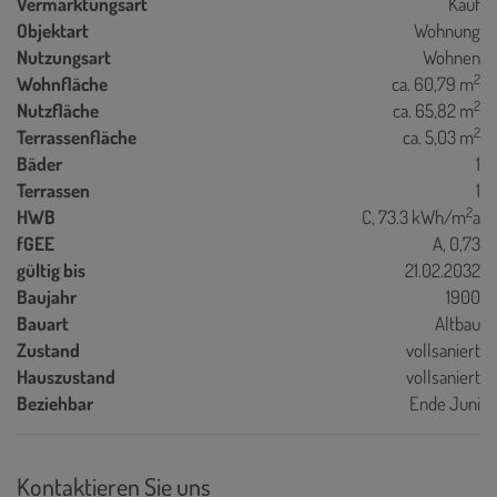
Vermarktungsart
Kauf
Objektart
Wohnung
Nutzungsart
Wohnen
2
Wohnfläche
ca. 60,79 m
2
Nutzfläche
ca. 65,82 m
2
Terrassenfläche
ca. 5,03 m
Bäder
1
Terrassen
1
2
HWB
C, 73.3 kWh/m
a
fGEE
A, 0,73
gültig bis
21.02.2032
Baujahr
1900
Bauart
Altbau
Zustand
vollsaniert
Hauszustand
vollsaniert
Beziehbar
Ende Juni
Kontaktieren Sie uns