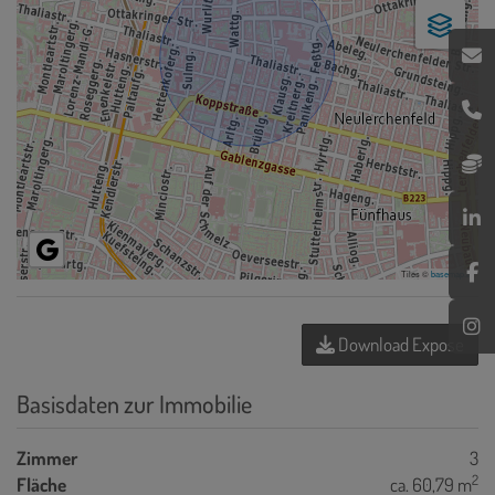
Tiles ©
basemap.at
Download Expose
Basisdaten zur Immobilie
Zimmer
3
2
Fläche
ca. 60,79 m