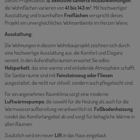
Dieses Projektbietet
12 exklusive sanierte Altbauwohnungen
,
die Wohnflächen variieren von
41 bis 143 m
². Mit hochwertiger
Ausstattung und traumhaften
Freiflächen
verspricht dieses
Projekt ein unvergleichliches Wohnambiente im Herzen Wiens.
Ausstattung:
Die Wohnungen in diesem Wohnbauprojekt zeichnen sich durch
eine hochwertige Ausstattung aus, die Komfort und Eleganz
vereint. In den Aufenthaltsräumen erwartet Sie edles
Holzparkett
, das eine warme und einladende Atmosphäre schafft.
Die Sanitärräume sind mit
Feinsteinzeug oder Fliesen
ausgestattet, die nicht nur stilvoll, sondern auch pflegeleicht sind.
Für ein angenehmes Raumklima sorgt eine moderne
Luftwärmepumpe
, die sowohl für die Heizung als auch für die
Warmwasseraufbereitung verantwortlich ist.
Fußbodenheizung
rundet das Komfortangebot ab und sorgt für behagliche Wärme in
allen Räumen.
Zusätzlich wird ein neuer
Lift
in das Haus eingebaut.