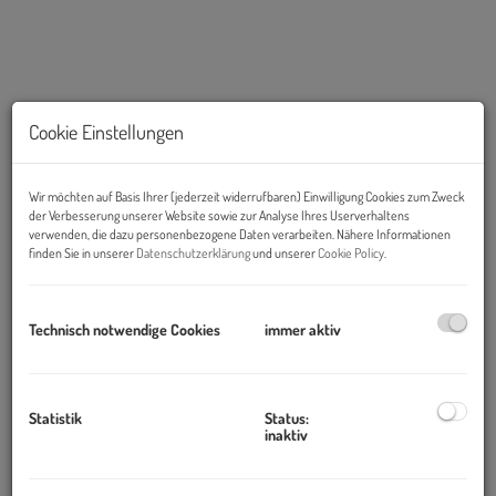
Cookie Einstellungen
Wir möchten auf Basis Ihrer (jederzeit widerrufbaren) Einwilligung Cookies zum Zweck
KI generiert
der Verbesserung unserer Website sowie zur Analyse Ihres Userverhaltens
verwenden, die dazu personenbezogene Daten verarbeiten. Nähere Informationen
finden Sie in unserer
Datenschutzerklärung
und unserer
Cookie Policy
.
Beschreibung
Technisch notwendige Cookies
immer aktiv
TRAUMHAFTER DACHGESCHOSS-AUSBAU
Bitte beachten Sie, dass Sie den Fußbodenbelag frei wählen
können, dieser ist bis zu einer gewissen Qualität (mind.
Statistik
Status:
Landhausdiele)
im Kaufpreis inkludiert
. Dies gilt auch für
inaktiv
auch Handwaschbecken, WC und Dusche.