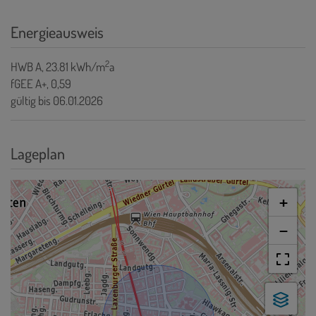
Energieausweis
2
HWB
A, 23.81 kWh/m
a
fGEE
A+, 0,59
gültig bis
06.01.2026
Lageplan
+
−