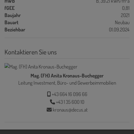
HWB
B, 39.21 kWh/m
a
fGEE
0,81
Baujahr
2021
Bauart
Neubau
Beziehbar
01.09.2024
Kontaktieren Sie uns
Mag. (FH) Anita Kronaus-Buchegger
Leitung Investment, Büro- und Gewerbeimmobilien
+43 664 16 096 66
+43 1 35 600 10
kronaus@decus.at