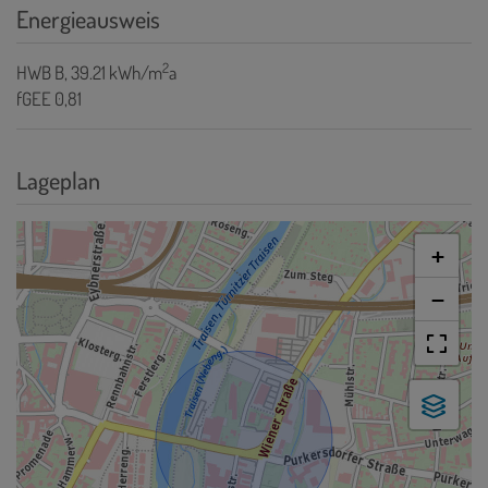
Energieausweis
2
HWB
B, 39.21 kWh/m
a
fGEE
0,81
Lageplan
+
−