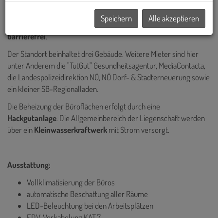
Vorplatz befindet sich eine NextBike Station.
Speichern
Alle akzeptieren
Das Gebäude ist mit einem
Lift
ausgestattet und somit
barrierefrei
.
Der Standort beinhaltet drei Gebäude. Weitere Mieter sind hier
unter Anderem die "TutGut" Gesundheitsagentur, MediaContacta,
die Landespolizeidirektion NÖ, NÖ Dorf- & Stadterneuerung sowie
ein kleiner SB-Regionalladen.
Die Beheizung der Büroflächen erfolgt durch eine
Hackgutanlage
. Die Allgemeinbereich der Liegenschaft werden
über ein
Kleinwasserkraftwerk
mit Strom versorgt.
Ausstattung:
Vollklimatisierung der Büros
automatische Beschattung aller Räume
LED-Beleuchtung bei den Arbeitsplätzen
EDV-Verkabelung KAT.7