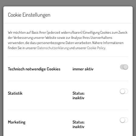
Cookie Einstellungen
Wir möchten auf Basis Ihrer (jederzeit widerrufbaren) Einwilligung Cookies zum Zweck
der Verbesserung unserer Website sowie zur Analyse Ihres Userverhaltens
verwenden, die dazu personenbezogene Daten verarbeiten. Nähere Informationen
finden Sie in unserer
Datenschutzerklärung
und unserer
Cookie Policy
.
Ansicht
Technisch notwendige Cookies
immer aktiv
Beschreibung
Objekt und Lage:
Statistik
Status:
inaktiv
Die ehemalige "Zwetzbacher Mühle" hat im Jahr 2021 ihre
Büroflächen erweitert. Auf das Bestandsgebäude wurden zwei
weitere Ebenen in
Holzriegelbauweise
aufgesetzt. Auf der
Marketing
Status:
Rückseite des Gebäudes stehen Parkplätze inkl.
E-Tankstelle
inaktiv
sowie ein großzügiger
Radabstellplatz
zur Verfügung. Auf dem