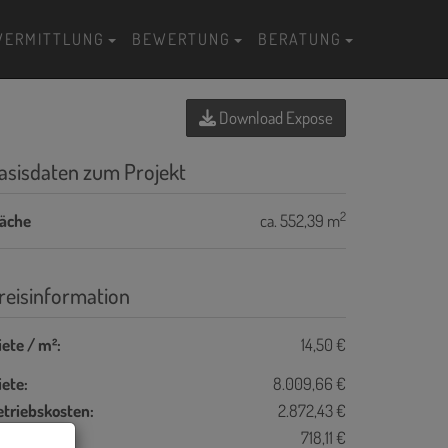
VERMITTLUNG
BEWERTUNG
BERATUNG
Download Expose
asisdaten zum Projekt
2
läche
ca. 552,39 m
reisinformation
ete / m²:
14,50 €
ete:
8.009,66 €
etriebskosten:
2.872,43 €
eizkosten:
718,11 €