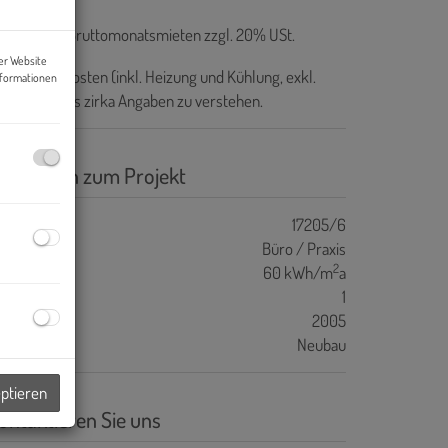
ovision:
3 Bruttomonatsmieten zzgl. 20% USt.
er Website
e Betriebskosten (inkl. Heizung und Kühlung, exkl.
nformationen
rom) sind als zirka Angaben zu verstehen.
asisdaten zum Projekt
ojektnr.
17205/6
bjektart
Büro / Praxis
2
WB
60 kWh/m
a
GEE
1
aujahr
2005
auart
Neubau
eptieren
ontaktieren Sie uns