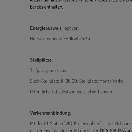
bereits enthalten.
Energieausweis
liegt vor:
Heizwärmebedarf: 60kWh/m².a
Stellplätze:
Tiefgarage im Haus
Such-Stellplatz: € 136,00/Stellplatz/Monat/netto
Öffentliche E-Ladestationen sind vorhanden
Verkehrsanbindung:
Mit der U1-Station "VIC-Kaisermühlen" ist das Gebäude
es hier eine Station der Autobuslinien
90A, 91A, 92A un