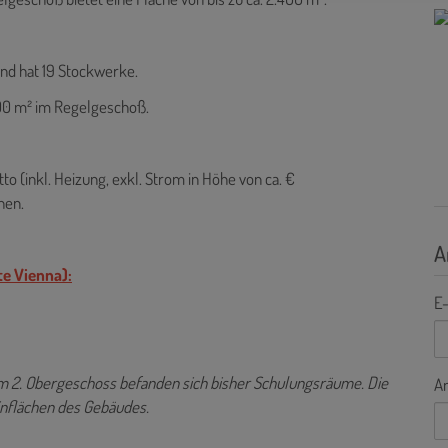
und hat 19 Stockwerke.
700 m² im Regelgeschoß.
 (inkl. Heizung, exkl. Strom in Höhe von ca. €
hen.
A
te Vienna):
E-
m 2. Obergeschoss befanden sich bisher Schulungsräume. Die
A
nflächen des Gebäudes.