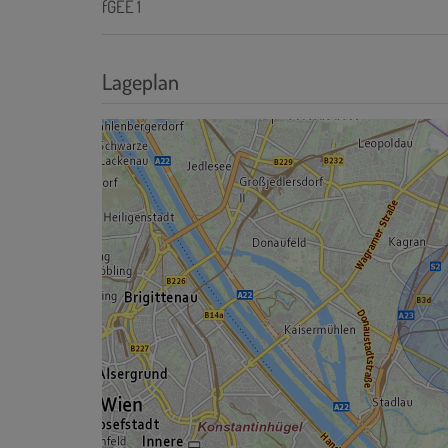
fGEE
1
Lageplan