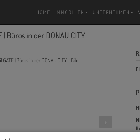
HOME
IMMOBILIEN
UNTERNEHMEN
E | Büros in der DONAU CITY
B
F
P
Mi
Mi
B
H