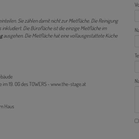
V
nteilen. Sie zählen damit nicht zur Mietfläche. Die Reinigung
nkludiert. Die Bürofläche ist die einzige Mietfläche im
N
ng
ausgehen. Die Mietfläche hat eine vollausgestattete Küche
Te
ebäude
Na
he im 19. OG des TOWERS -
www.the-stage.at
im Haus