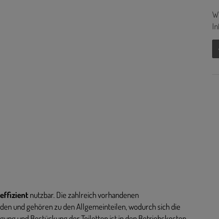
Wi
In
effizient
nutzbar. Die zahlreich vorhandenen
en und gehören zu den Allgemeinteilen, wodurch sich die
gung und Bestückung der Toiletten ist in den Betriebskosten