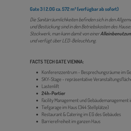
Gate 3 | 2.OG ca. 572 m² (verfügbar ab sofort)
Die Sanitärräumlichkeiten befinden sich in den Allgemei
und Bestückung sind in den Betriebskosten des Hauses i
Stockwerk, man kann damit von einer
Alleinbenutzu
und verfügt über LED-Beleuchtung.
FACTS TECH GATE VIENNA:
Konferenzzentrum - Besprechungsräume im G
SKY-Stage - repräsentative Veranstaltungsfläc
Lastenlift
24h-Portier
Facility Management und Gebäudemanagement 
Tiefgarage im Haus (344 Stellplätze)
Restaurant & Catering im EG des Gebäudes
Barrierefreiheit im ganzen Haus