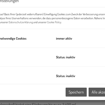
instellungen
Pr
auf Basis Ihrer (jederzeit widerrufbaren) Einwilligung Cookies zum Zweck der Verbesserung unser
Di
alyse Ihres Userverhaltens verwenden, die dazu personenbezogene Daten verarbeiten. Nähere I
n unserer
Datenschutzerklärung
und unserer
Cookie Policy
.
St
 notwendige Cookies
immer aktiv
B
Pr
Status: inaktiv
O
H
f
in der Donau-City
und besteht aus dem Bauteil
GATE
und dem
B
Status: inaktiv
B
Speichern
Alle akz
läche von ca. 15.000 m² und wurde mit 7 Geschoßen errichtet.
K
elgeschoß bietet eine Fläche von bis zu ca. 2.400 m².