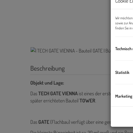
Cookie E
Wir möchten 
sowie zur An
finden Sie i
Technisch
Beschreibung
Statistik
Objekt und Lage:
Das
TECH GATE VIENNA
ist eines der ersten Gebäude
Marketing
später errichteten Bauteil
TOWER
.
Das
GATE
(Flachbau) verfügt über eine gesamte Bürof
Die kleinste Büroeinheit ist ca. 30 m² groß und ein Reg