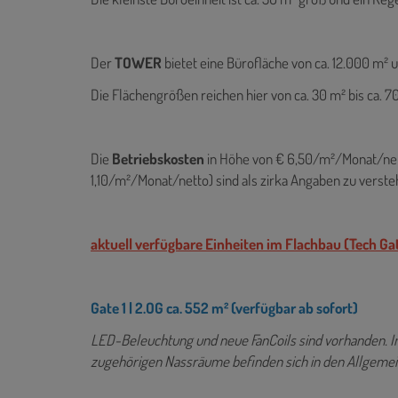
Der
TOWER
bietet eine Bürofläche von ca. 12.000 m² 
Die Flächengrößen reichen hier von ca. 30 m² bis ca. 
Die
Betriebskosten
in Höhe von € 6,50/m²/Monat/netto
1,10/m²/Monat/netto) sind als zirka Angaben zu verste
aktuell verfügbare Einheiten im Flachbau (Tech Ga
Gate 1 | 2.OG ca. 552 m²
(verfügbar ab sofort)
LED-Beleuchtung und neue FanCoils sind vorhanden.
I
zugehörigen Nassräume befinden sich in den Allgemei