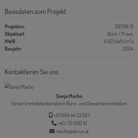
Basisdaten zum Projekt
Projektnr.
20708/8
Objektart
Büro / Praxis
2
HWB
41.82 kWh/m
a
Baujahr
2004
Kontaktieren Sie uns
Sonja Macho
Senior Immobilienberaterin Büro- und Gewerbeimmobilien
+43 664 44 53 56 1
+43 1 35 600 10
macho@decus.at