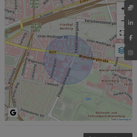
+
−
Tiles ©
basemap.at