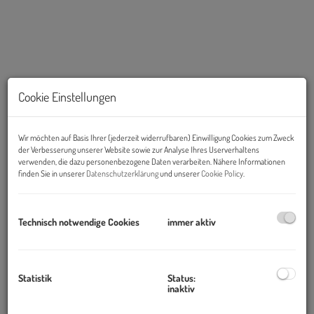
Cookie Einstellungen
Wir möchten auf Basis Ihrer (jederzeit widerrufbaren) Einwilligung Cookies zum Zweck
der Verbesserung unserer Website sowie zur Analyse Ihres Userverhaltens
verwenden, die dazu personenbezogene Daten verarbeiten. Nähere Informationen
finden Sie in unserer
Datenschutzerklärung
und unserer
Cookie Policy
.
Beschreibung
Objekt und Lage:
Technisch notwendige Cookies
immer aktiv
Das Areal am Wienerberg liegt im zwölften Wiener
Gemeindebezirk und zählt in Wien zu den neu erschlossenen
Büro- und Betriebsgebieten. Das EURO PLAZA befindet sich am
Statistik
Status:
inaktiv
Knotenpunkt Wurmbstraße Ecke Wienerbergstraße in
unmittelbarer Nähe der U-Bahn Station U6