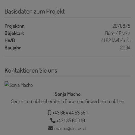
Basisdaten zum Projekt
Projektnr.
20708/8
Objektart
Büro / Praxis
2
HWB
41.82 kWh/m
a
Baujahr
2004
Kontaktieren Sie uns
Sonja Macho
Senior Immobilienberaterin Büro- und Gewerbeimmobilien
+43 664 44 53 56 1
+43 1 35 600 10
macho@decus.at