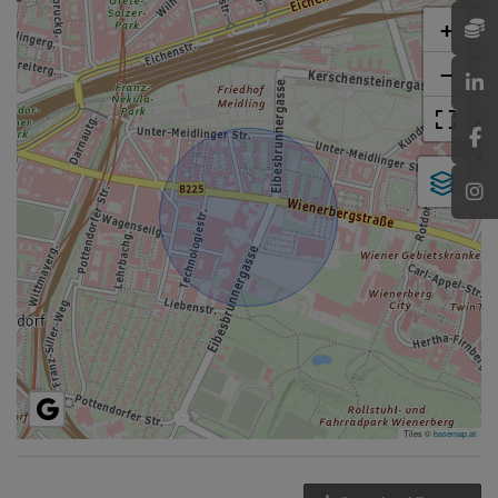
+
−
Tiles ©
basemap.at