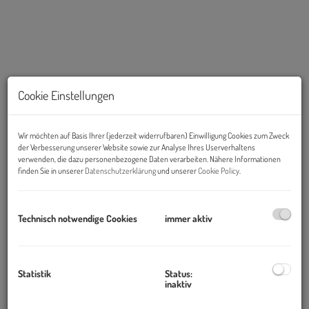
Cookie Einstellungen
Wir möchten auf Basis Ihrer (jederzeit widerrufbaren) Einwilligung Cookies zum Zweck
der Verbesserung unserer Website sowie zur Analyse Ihres Userverhaltens
verwenden, die dazu personenbezogene Daten verarbeiten. Nähere Informationen
finden Sie in unserer
Datenschutzerklärung
und unserer
Cookie Policy
.
Beschreibung
Objekt und Lage:
Technisch notwendige Cookies
immer aktiv
Das Areal am Wienerberg liegt im zwölften Wiener
Gemeindebezirk und zählt in Wien zu den neu erschlossenen
Büro- und Betriebsgebieten. Das EURO PLAZA befindet sich am
Statistik
Status:
inaktiv
Knotenpunkt Wurmbstraße Ecke Wienerbergstraße in
unmittelbarer Nähe der U-Bahn Station U6