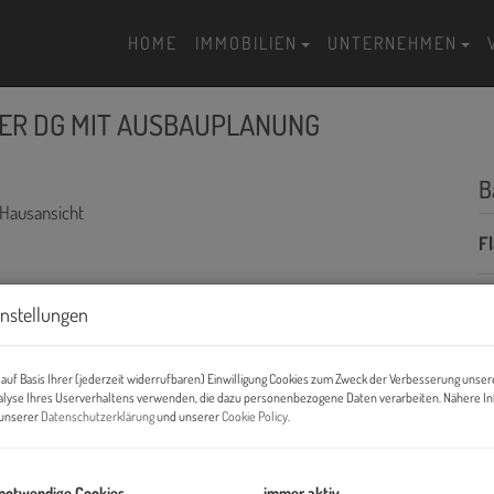
HOME
IMMOBILIEN
UNTERNEHMEN
GTER DG MIT AUSBAUPLANUNG
B
F
instellungen
P
Ka
auf Basis Ihrer (jederzeit widerrufbaren) Einwilligung Cookies zum Zweck der Verbesserung unser
alyse Ihres Userverhaltens verwenden, die dazu personenbezogene Daten verarbeiten. Nähere I
n unserer
Datenschutzerklärung
und unserer
Cookie Policy
.
Pr
V
B
 notwendige Cookies
immer aktiv