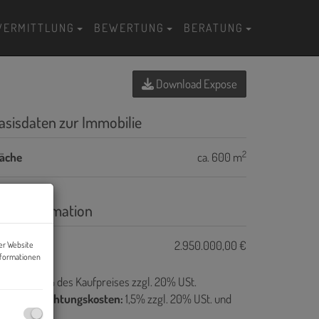
VERMITTLUNG
BEWERTUNG
BERATUNG
Download Expose
asisdaten zur Immobilie
2
läche
ca. 600 m
reisinformation
ufpreis:
2.950.000,00 €
er Website
nformationen
ovision:
3% des Kaufpreises zzgl. 20% USt.
ertragserrichtungskosten:
1,5% zzgl. 20% USt. und
arauslagen