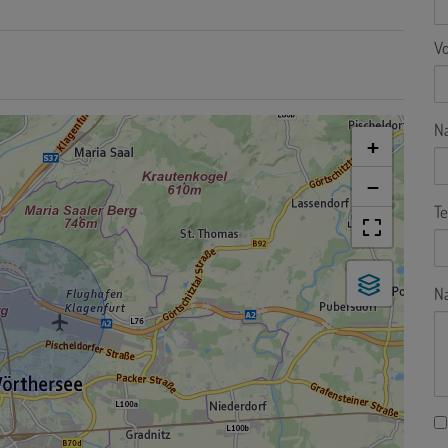
V
N
+
−
Te
Na