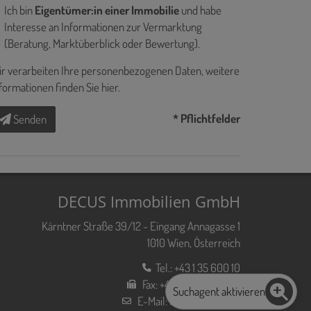
Ich bin
Eigentümer:in einer Immobilie
und habe
Interesse an Informationen zur Vermarktung
(Beratung, Marktüberblick oder Bewertung).
r verarbeiten Ihre personenbezogenen Daten, weitere
formationen finden Sie
hier
.
* Pflichtfelder
Senden
DECUS Immobilien GmbH
Kärntner Straße 39/12 - Eingang Annagasse 1
1010 Wien, Österreich
Tel.:
+43 1 35 600 10
Fax:
+43 1 35 600 10 80
Suchagent aktivieren
E-Mail:
office@decus.at