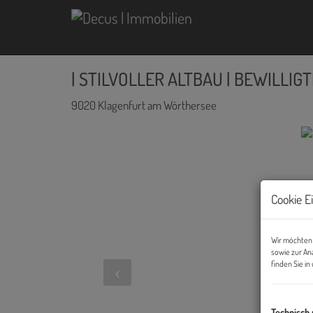
| STILVOLLER ALTBAU | BEWILLI
9020 Klagenfurt am Wörthersee
Cookie E
Wir möchten 
sowie zur An
finden Sie i
Technisch