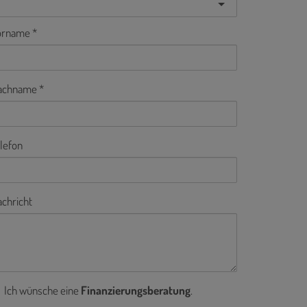
orname
achname
lefon
chricht
Ich wünsche eine
Finanzierungsberatung
.