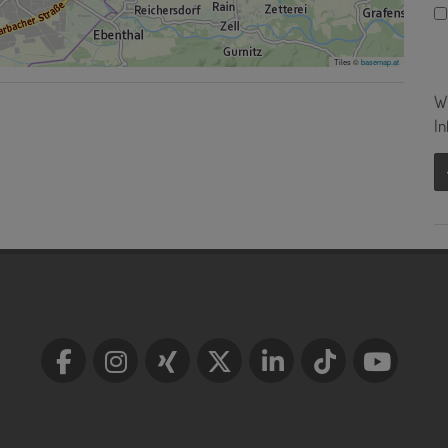
Tiles ©
basemap.at
Wi
In