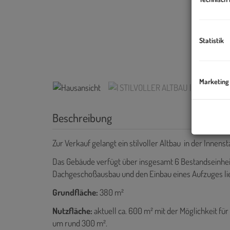
Statistik
Marketing
Beschreibung
Zur Verkauf gelangt ein stilvoller Altbau in der Innenst
Das Gebäude verfügt über insgesamt 6 Bestandseinheite
Dachgeschoßausbau und den Einbau eines Aufzuges lie
Grundfläche:
380 m²
Nutzfläche:
aktuell ca. 600 m² mit der Möglichkeit f
um rund 300 m².