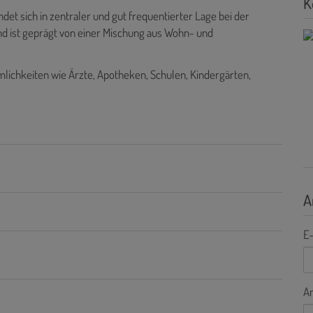
K
t sich in zentraler und gut frequentierter Lage bei der
nd ist geprägt von einer Mischung aus Wohn- und
lichkeiten wie Ärzte, Apotheken, Schulen, Kindergärten,
A
E-
A