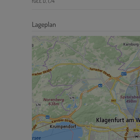
fGEE
D, 1,74
Lageplan