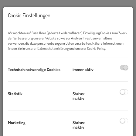
Cookie Einstellungen
Wir möchten auf Basis Ihrer (jederzeit widerrufbaren) Einwilligung Cookies zum Zweck
der Verbesserung unserer Website sowie zur Analyse Ihres Userverhaltens
verwenden, die dazu personenbezogene Daten verarbeiten. Nähere Informationen
finden Sie in unserer
Datenschutzerklärung
und unserer
Cookie Policy
.
Hausansicht
Technisch notwendige Cookies
immer aktiv
Beschreibung
Statistik
Status:
inaktiv
Zur Verkauf gelangt ein stilvoller Altbau in der Innenstadt von
Klagenfurt!
Das Gebäude verfügt über insgesamt 6 Bestandseinheiten.
Marketing
Status:
Einreichplanung für den Dachgeschoßausbau und den Einbau
inaktiv
eines Aufzuges liegt vor. Eine Baugenehmigung ist vorhanden.