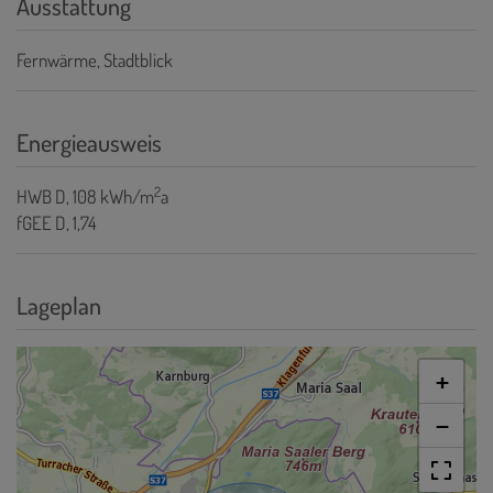
Ausstattung
Fernwärme
Stadtblick
Energieausweis
2
HWB
D, 108 kWh/m
a
fGEE
D, 1,74
Lageplan
+
−