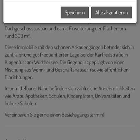
Grundfläche:
380 m²
Speichern
Alle akzeptieren
Nutzfläche:
aktuell ca. 600 m² mit der Möglichkeit für einen
Dachgeschossausbau und damit Erweiterung der Flächen um
rund 300 m².
Diese Immobilie mit den schönen Arkadengängen befindet sich in
zentraler und gut frequentierter Lage bei der Karfreitstraße in
Klagenfurt am Wörthersee. Die Gegend ist geprägt von einer
Mischung aus Wohn- und Geschäftshäusern sowie öffentlichen
Einrichtungen.
In unmittelbarer Nähe befinden sich zahlreiche Annehmlichkeiten
wie Ärzte, Apotheken, Schulen, Kindergärten, Universitäten und
höhere Schulen.
Vereinbaren Sie gerne einen Besichtigungstermin!