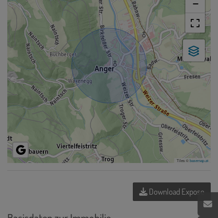
−
Tiles ©
basemap.at
Download Expose
Basisdaten zur Immobilie