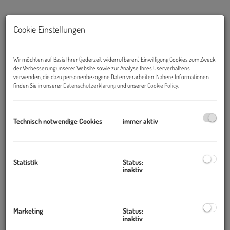
Cookie Einstellungen
Wir möchten auf Basis Ihrer (jederzeit widerrufbaren) Einwilligung Cookies zum Zweck
der Verbesserung unserer Website sowie zur Analyse Ihres Userverhaltens
verwenden, die dazu personenbezogene Daten verarbeiten. Nähere Informationen
finden Sie in unserer
Datenschutzerklärung
und unserer
Cookie Policy
.
Technisch notwendige Cookies
immer aktiv
Beschreibung
Hauptplatz
Statistik
Status:
inaktiv
Ein charmantes Haus in der idyllischen Gemeinde Anger!
Das Wohn- und Geschäftshaus, das sich in zentraler Lage
befindet, besticht durch seine großzügige Fläche von 231,3m² und
Marketing
Status:
eignet sich perfekt als Renditeobjekt. Der Kaufpreis beträgt €
inaktiv