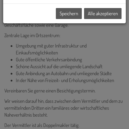
395,000,- und bietet somit ein attraktives Preis-Leistungs-
Verhältnis.
Speichern
Alle akzeptieren
Die Liegenschaft gliedert sich in 2 Wohneinheiten, 1
Geschäftsfläche sowie eine Garage.
Zentrale Lage im Ortszentrum:
Umgebung mit guter Infrastruktur und
Einkaufsmöglichkeiten
Gute öffentliche Verkehrsanbindung
Schöne Aussicht auf die umliegende Landschaft
Gute Anbindung an Autobahn und umliegende Städte
In der Nähe von Freizeit- und Erholungsmöglichkeiten
Vereinbaren Sie gerne einen Besichtigungstermin.
Wir weisen darauf hin, dass zwischen dem Vermittler und dem zu
vermittelnden Dritten ein familiäres oder wirtschaftliches
Naheverhältnis besteht.
Der Vermittler ist als Doppelmakler tätig.