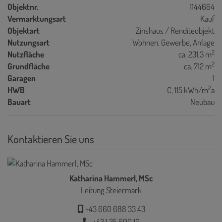
Objektnr.
1144664
Vermarktungsart
Kauf
Objektart
Zinshaus / Renditeobjekt
Nutzungsart
Wohnen
Gewerbe
Anlage
2
Nutzfläche
ca. 231,3 m
2
Grundfläche
ca. 712 m
Garagen
1
2
HWB
C, 115 kWh/m
a
Bauart
Neubau
Kontaktieren Sie uns
Katharina Hammerl, MSc
Leitung Steiermark
+43 660 688 33 43
+43 1 35 600 10