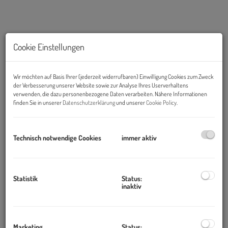
Cookie Einstellungen
Wir möchten auf Basis Ihrer (jederzeit widerrufbaren) Einwilligung Cookies zum Zweck
der Verbesserung unserer Website sowie zur Analyse Ihres Userverhaltens
verwenden, die dazu personenbezogene Daten verarbeiten. Nähere Informationen
finden Sie in unserer
Datenschutzerklärung
und unserer
Cookie Policy
.
Technisch notwendige Cookies
immer aktiv
Beschreibung
Liezen
Statistik
Status:
inaktiv
Zum Verkauf gelang einzigartige Investitionsmöglichkeit ein
Miethaus mit 27 Einheiten das Ihnen eine attraktive Rendite von
5,3 % verspricht!
Marketing
Status: