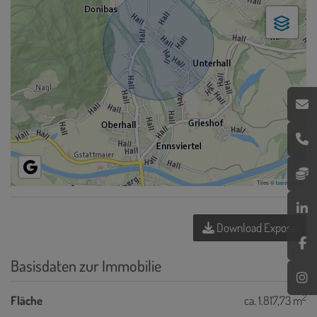
Tiles ©
basemap.at
Download Expose
Basisdaten zur Immobilie
2
Fläche
ca. 1.817,73 m