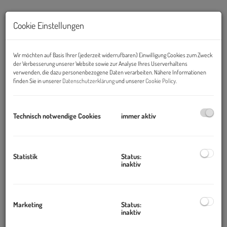
Cookie Einstellungen
Wir möchten auf Basis Ihrer (jederzeit widerrufbaren) Einwilligung Cookies zum Zweck
der Verbesserung unserer Website sowie zur Analyse Ihres Userverhaltens
verwenden, die dazu personenbezogene Daten verarbeiten. Nähere Informationen
finden Sie in unserer
Datenschutzerklärung
und unserer
Cookie Policy
.
Technisch notwendige Cookies
immer aktiv
Beschreibung
Statistik
Status:
inaktiv
Zur Verkauf gelangt ein stilvoller Altbau in der Innenstadt von
Klagenfurt!
Das Gebäude verfügt über insgesamt 6 Bestandseinheiten.
Marketing
Status:
Einreichplanung für den Dachgeschoßausbau und den Einbau
inaktiv
eines Aufzuges liegt vor. Eine Baugenehmigung ist vorhanden.