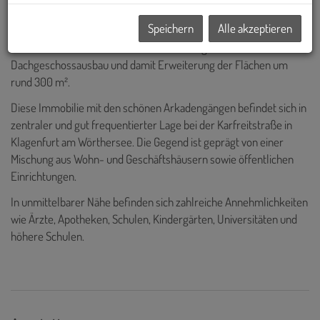
Grundfläche:
380 m²
Speichern
Alle akzeptieren
Nutzfläche:
aktuell ca. 600 m² mit der Möglichkeit für einen
Dachgeschossausbau und damit Erweiterung der Flächen um
rund 300 m².
Diese Immobilie mit den schönen Arkadengängen befindet sich in
zentraler und gut frequentierter Lage bei der Karfreitstraße in
Klagenfurt am Wörthersee. Die Gegend ist geprägt von einer
Mischung aus Wohn- und Geschäftshäusern sowie öffentlichen
Einrichtungen.
In unmittelbarer Nähe befinden sich zahlreiche Annehmlichkeiten
wie Ärzte, Apotheken, Schulen, Kindergärten, Universitäten und
höhere Schulen.