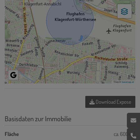
Tiles ©
basemap.at
Download Expose
Basisdaten zur Immobilie
2
Fläche
ca. 600 m