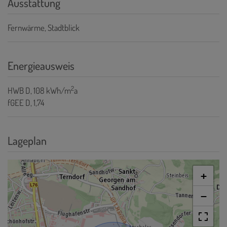
Ausstattung
Fernwärme
Stadtblick
Energieausweis
2
HWB
D, 108 kWh/m
a
fGEE
D, 1,74
Lageplan
+
−