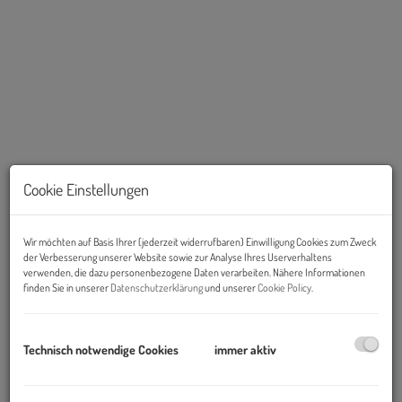
Cookie Einstellungen
Wir möchten auf Basis Ihrer (jederzeit widerrufbaren) Einwilligung Cookies zum Zweck
Beschreibung
der Verbesserung unserer Website sowie zur Analyse Ihres Userverhaltens
verwenden, die dazu personenbezogene Daten verarbeiten. Nähere Informationen
finden Sie in unserer
Datenschutzerklärung
und unserer
Cookie Policy
.
Vorsorgewohnungen im Marina Tower
1020 Wien – Ihr Investment an der Donau
Technisch notwendige Cookies
immer aktiv
Highlights