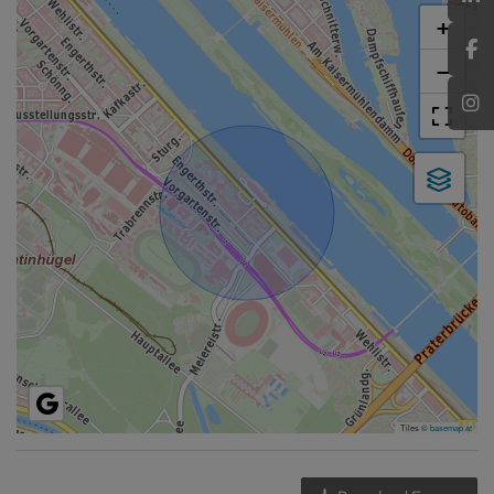
+
−
Tiles ©
basemap.at